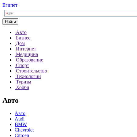
Египет
Найти
Авто
Бизнес
Дом
Интернет
Медицина
Образование
Спорт
Строительство
Технологии
Туризм
Хобби
Авто
Авто
Audi
BMW
Chevrolet
Citroen