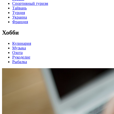
Спортивный туризм
Тайвань
Турция
Украина
Франция
Хобби
Кулинария
Музыка
Охота
Рукоделие
Рыбалка