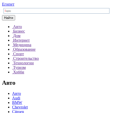
Египет
Найти
Авто
Бизнес
Дом
Интернет
Медицина
Образование
Спорт
Строительство
Технологии
Туризм
Хобби
Авто
Авто
Audi
BMW
Chevrolet
Citroen