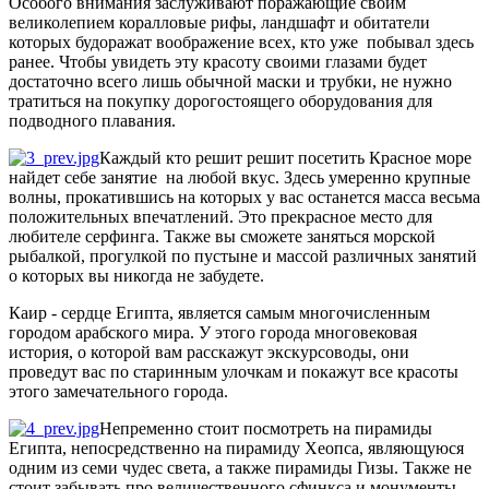
Особого внимания заслуживают поражающие своим
великолепием коралловые рифы, ландшафт и обитатели
которых будоражат воображение всех, кто уже побывал здесь
ранее. Чтобы увидеть эту красоту своими глазами будет
достаточно всего лишь обычной маски и трубки, не нужно
тратиться на покупку дорогостоящего оборудования для
подводного плавания.
Каждый кто решит решит посетить Красное море
найдет себе занятие на любой вкус. Здесь умеренно крупные
волны, прокатившись на которых у вас останется масса весьма
положительных впечатлений. Это прекрасное место для
любителе серфинга. Также вы сможете заняться морской
рыбалкой, прогулкой по пустыне и массой различных занятий
о которых вы никогда не забудете.
Каир - сердце Египта, является самым многочисленным
городом арабского мира. У этого города многовековая
история, о которой вам расскажут экскурсоводы, они
проведут вас по старинным улочкам и покажут все красоты
этого замечательного города.
Непременно стоит посмотреть на пирамиды
Египта, непосредственно на пирамиду Хеопса, являющуюся
одним из семи чудес света, а также пирамиды Гизы. Также не
стоит забывать про величественного сфинкса и монументы