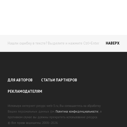
доход!
Станьте автором на Web-3
Нашли ошибку в тексте? Выделите и нажмите Ctrl+Enter
НАВЕРХ
ДЛЯ АВТОРОВ
СТАТЬИ ПАРТНЕРОВ
РЕКЛАМОДАТЕЛЯМ
Используя интернет ресурс web-3.ru, Вы соглашаетесь на обработку
Ваших персональных данных (см.
Политика конфиденциальности
), в
противном случае вы должны прекратить использование ресурса.
© Все права защищены. 2008–2026.