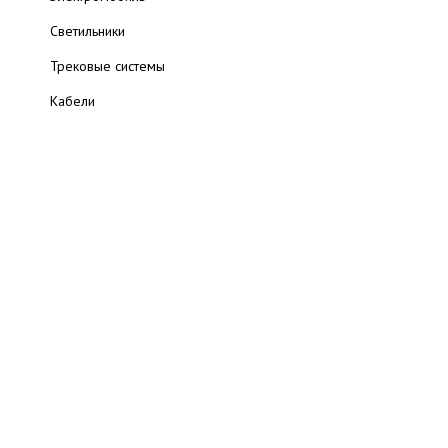
Светильники
Трековые системы
Кабели
Трансформаторы
Электростанции
Электробезопасность
Ресурсы
Каталог товаров
Книги
Обзоры