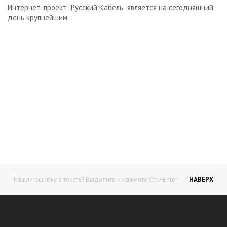
Интернет-проект "Русский Кабель" является на сегодняшний
день крупнейшим...
Начните получать постоянный
доход!
Станьте автором на Web-3
Нашли ошибку в тексте? Выделите и нажмите Ctrl+Enter
НАВЕРХ