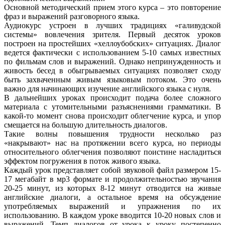
Основной методический прием этого курса – это повторение
фраз и выражений разговорного языка.
Аудиокурс устроен в лучших традициях «галивудской
системы» вовлечения зрителя. Первый десяток уроков
построен на простейших «хеллоубобских» ситуациях. Диалог
ведется фактически с использованием 5-10 самых известных
по фильмам слов и выражений. Однако непринужденность и
живость бесед в обыгрываемых ситуациях позволяет сходу
быть захваченным живым языковым потоком. Это очень
важно для начинающих изучение английского языка с нуля.
В дальнейших уроках происходит подача более сложного
материала с утомительными разъяснениями грамматики. В
какой-то момент снова происходит облегчение курса, и упор
смещается на большую длительность диалогов.
Такие волны повышения трудности несколько раз
«накрывают» нас на протяжении всего курса, но периоды
относительного облегчения позволяют поистине насладиться
эффектом погружения в поток живого языка.
Каждый урок представляет собой звуковой файл размером 15-
17 мегабайт в мр3 формате и продолжительностью звучания
20-25 минут, из которых 8-12 минут отводится на живые
английские диалоги, а остальное время на обсуждение
употребляемых выражений и упражнения по их
использованию. В каждом уроке вводится 10-20 новых слов и
выражений. Темп диалогов от урока к уроку постепенно