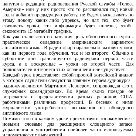
напутал в редакции радиовещания Русской службы «Голоса
Америки» или у них просто кто-то расслабился под новый
год и добавил предыдущую работу, не будем высказывать по
этому поводу каких-либо упреков, но для тех, кто будет
скачивать уроки, эта информация будет полезна, чтобы
сэкономить 15 мегабайт трафика.
Как уже стало ясно из названия цель обозначенного курса -
практическое овладение американским вариантом
английского языка. В радио эфир параллельно выходят уроки,
как из первого года обучения, так и из второго. Обычно в
субботние дни транслируются радиоуроки первой части
курса, а в воскресные – уроки из второй части. Для
пользователей интернета этих ограничений не существует.
Каждый урок представляет собой простой житейский диалог,
в котором слушатели следуют за главным героем аудиокурса -
радиожурналистом Мартином Лернером, сопровождая его в
служебных командировках. Во время своих поездок он
встречается с представителями разных регионов США,
работниками различных профессий. В беседах с ними
журналистом употребляются выражения из обиходного
английского языка.
Помимо этого в каждом уроке присутствуют ознакомление с
новыми словами для расширения словарного запаса,
упражнения в употреблении наиболее часто используемых
идиоматических выражений.