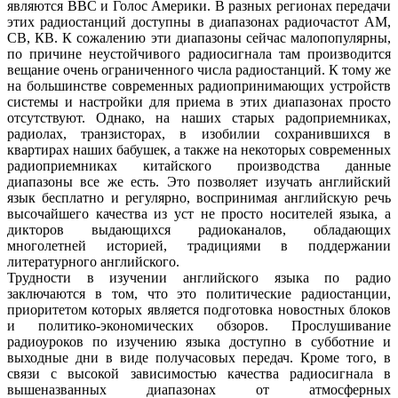
являются BBC и Голос Америки. В разных регионах передачи
этих радиостанций доступны в диапазонах радиочастот АМ,
СВ, КВ. К сожалению эти диапазоны сейчас малопопулярны,
по причине неустойчивого радиосигнала там производится
вещание очень ограниченного числа радиостанций. К тому же
на большинстве современных радиопринимающих устройств
системы и настройки для приема в этих диапазонах просто
отсутствуют. Однако, на наших старых радоприемниках,
радиолах, транзисторах, в изобилии сохранившихся в
квартирах наших бабушек, а также на некоторых современных
радиоприемниках китайского производства данные
диапазоны все же есть. Это позволяет изучать английский
язык бесплатно и регулярно, воспринимая английскую речь
высочайшего качества из уст не просто носителей языка, а
дикторов выдающихся радиоканалов, обладающих
многолетней историей, традициями в поддержании
литературного английского.
Трудности в изучении английского языка по радио
заключаются в том, что это политические радиостанции,
приоритетом которых является подготовка новостных блоков
и политико-экономических обзоров. Прослушивание
радиоуроков по изучению языка доступно в субботние и
выходные дни в виде получасовых передач. Кроме того, в
связи с высокой зависимостью качества радиосигнала в
вышеназванных диапазонах от атмосферных