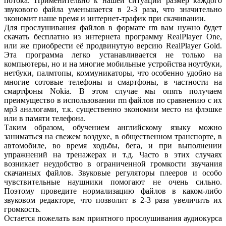
потока. Применительно к нашей ситуации размер каждого
звукового файла уменьшается в 2-3 раза, что значительно
экономит наше время и интернет-трафик при скачивании.
Для прослушивания файлов в формате rm вам нужно будет
скачать бесплатно из интернета программу RealPlayer One,
или же приобрести её продвинутую версию RealPlayer Gold.
Эта программа легко устанавливается не только на
компьютеры, но и на многие мобильные устройства ноутбуки,
нетбуки, палмтопы, коммуникаторы, что особенно удобно на
многие сотовые телефоны и смартфоны, в частности на
смартфоны Nokia. В этом случае мы опять получаем
преимущество в использовании rm файлов по сравнению с их
мр3 аналогами, т.к. существенно экономим место на флэшке
или в памяти телефона.
Таким образом, обучением английскому языку можно
заниматься на свежем воздухе, в общественном транспорте, в
автомобиле, во время ходьбы, бега, и при выполнении
упражнений на тренажерах и т.д. Часто в этих случаях
возникает неудобство в ограниченной громкости звучания
скачанных файлов. Звуковые регуляторы плееров и особо
чувствительные наушники помогают не очень сильно.
Поэтому проведите нормализацию файлов в каком-либо
звуковом редакторе, что позволит в 2-3 раза увеличить их
громкость.
Остается пожелать вам приятного прослушивания аудиокурса