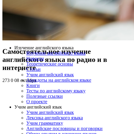
Изучение английского языка
Самостоятельное изучение
Изучение английского языка
английского языка по радио и в
Новости
Теоретические основы
интернете
Статьи
Учим английский язык
Анекдоты на английском языке
273
0
08 октября
Книги
Тесты по английскому языку
Полезные ссылки
О проекте
Учим английский язык
Учим английский язык
Лексика английского языка
Учим грамматику
Английские пословицы и поговорки
Обмен опытом в изучении языков