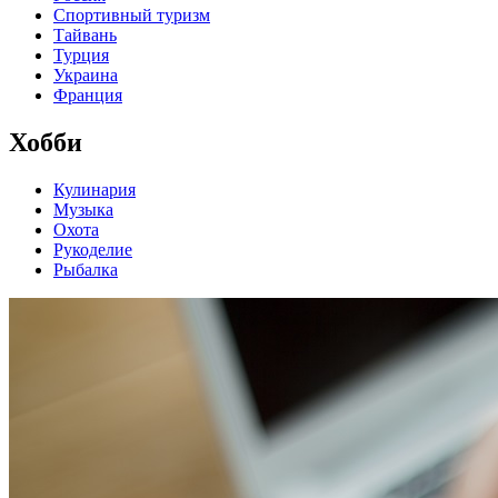
Спортивный туризм
Тайвань
Турция
Украина
Франция
Хобби
Кулинария
Музыка
Охота
Рукоделие
Рыбалка