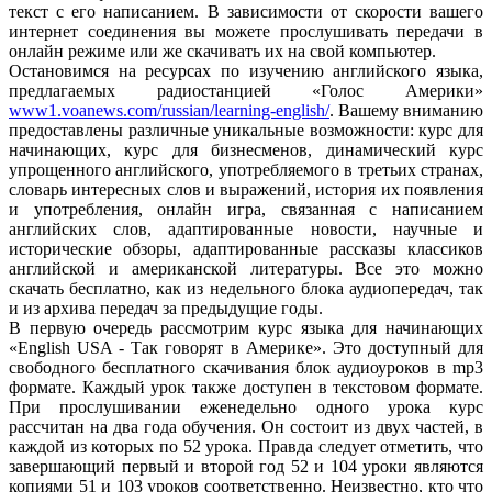
текст с его написанием. В зависимости от скорости вашего
интернет соединения вы можете прослушивать передачи в
онлайн режиме или же скачивать их на свой компьютер.
Остановимся на ресурсах по изучению английского языка,
предлагаемых радиостанцией «Голос Америки»
www1.voanews.com/russian/learning-english/
. Вашему вниманию
предоставлены различные уникальные возможности: курс для
начинающих, курс для бизнесменов, динамический курс
упрощенного английского, употребляемого в третьих странах,
словарь интересных слов и выражений, история их появления
и употребления, онлайн игра, связанная с написанием
английских слов, адаптированные новости, научные и
исторические обзоры, адаптированные рассказы классиков
английской и американской литературы. Все это можно
скачать бесплатно, как из недельного блока аудиопередач, так
и из архива передач за предыдущие годы.
В первую очередь рассмотрим курс языка для начинающих
«English USA - Так говорят в Америке». Это доступный для
свободного бесплатного скачивания блок аудиоуроков в mp3
формате. Каждый урок также доступен в текстовом формате.
При прослушивании еженедельно одного урока курс
рассчитан на два года обучения. Он состоит из двух частей, в
каждой из которых по 52 урока. Правда следует отметить, что
завершающий первый и второй год 52 и 104 уроки являются
копиями 51 и 103 уроков соответственно. Неизвестно, кто что