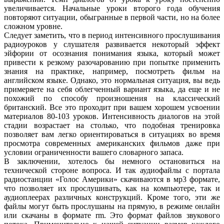
увеличивается. Начальные уроки второго года обучения
повторяют ситуации, обыгранные в первой части, но на более
сложном уровне.
Следует заметить, что в период интенсивного прослушивания
радиоуроков у слушателя развивается некоторый эффект
эйфории от осознания понимания языка, который может
привести к резкому разочарованию при попытке применить
знания на практике, например, посмотреть фильм на
английском языке. Однако, это нормальная ситуация, вы ведь
примеряете на себя облегченный вариант языка, да еще и не
похожий по способу произношения на классический
британский. Все это проходит при вашем хорошем усвоении
материалов 80-103 уроков. Интенсивность диалогов на этой
стадии возрастает на столько, что подобная тренировка
позволяет вам легко ориентироваться в ситуациях во время
просмотра современных американских фильмов даже при
условии ограниченности вашего словарного запаса.
В заключении, хотелось бы немного остановиться на
технической стороне вопроса. И так аудиофайлы с портала
радиостанции «Голос Америки» скачиваются в мр3 формате,
что позволяет их прослушивать, как на компьютере, так и
аудиоплеерах различных конструкций. Кроме того, эти же
файлы могут быть прослушаны на прямую, в режиме онлайн
или скачаны в формате rm. Это формат файлов звукового