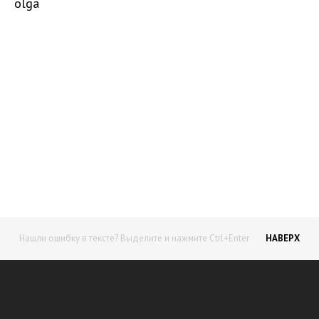
olga
Начните получать постоянный
доход!
Станьте автором на Web-3
Нашли ошибку в тексте? Выделите и нажмите Ctrl+Enter
НАВЕРХ