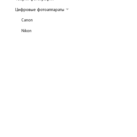
Цифровые фотоаппараты
Canon
Nikon
Olympus
Pentax
Sony
Fujifilm
Panasonic
Samsung
Выбираем цифровой фотоаппарат
Обзоры объективов
Выбираем объектив