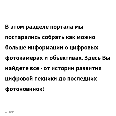
Персоналии
Фотогалереи
Фотословарь
В этом разделе портала мы
Файлы
постарались собрать как можно
Книги
больше информации о цифровых
Полезные ресурсы
Опросы
фотокамерах и объективах. Здесь Вы
О проекте
найдете все - от истории развития
Где купить?
цифровой техники до последних
Цифровые фоторамки - обзоры
фотоновинок!
АВТОР