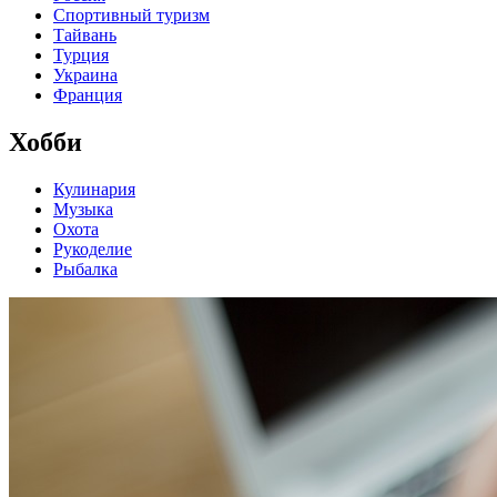
Спортивный туризм
Тайвань
Турция
Украина
Франция
Хобби
Кулинария
Музыка
Охота
Рукоделие
Рыбалка