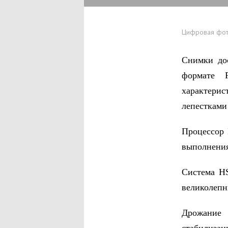
Цифровая фо
Снимки дос
формате 
характерис
лепестками
Процессор 
выполнения
Система HS
великолепн
Дрожание 