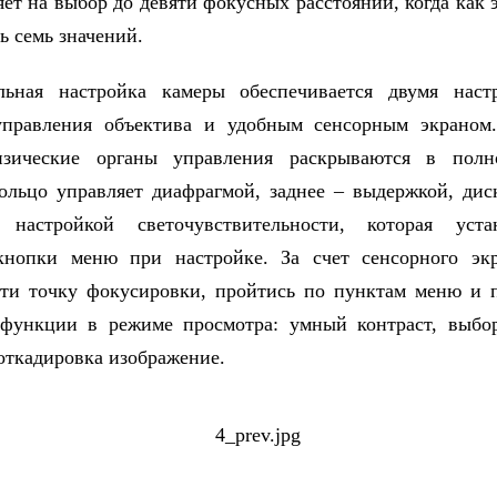
яет на выбор до девяти фокусных расстояний, когда как 
ь семь значений.
льная настройка камеры обеспечивается двумя наст
управления объектива и удобным сенсорным экраном
зические органы управления раскрываются в полн
ольцо управляет диафрагмой, заднее – выдержкой, дис
настройкой светочувствительности, которая устан
кнопки меню при настройке. За счет сенсорного эк
ти точку фокусировки, пройтись по пунктам меню и 
 функции в режиме просмотра: умный контраст, выбор
откадировка изображение.