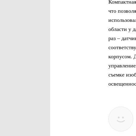
Компактная
что позвол
использова
области у д
раз – датчи
соответств
корпусом. 
управление
съемке изо
освещеннос