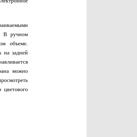
электронное
раиваемыми
. В ручном
ом объеме.
к на задней
авливается
рана можно
просмотреть
 цветового