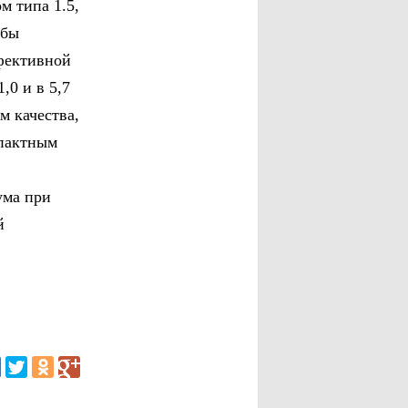
 типа 1.5,
 бы
ффективной
,0 и в 5,7
м качества,
мпактным
ума при
й