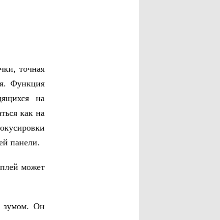
чки, точная
я. Функция
дящихся на
ться как на
фокусировки
ей панели.
сплей может
я зумом. Он