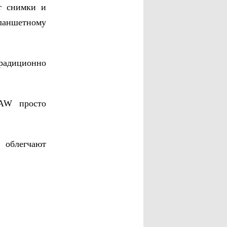
т снимки и
ланшетному
традиционно
RAW просто
 облегчают