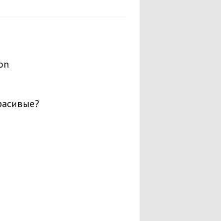
on
красивые?