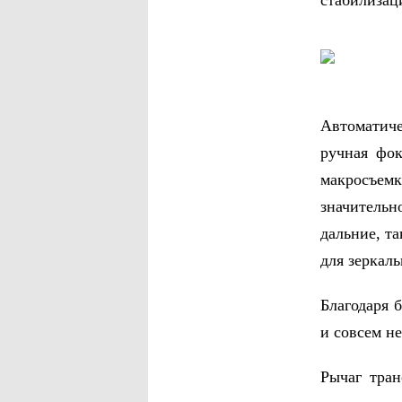
стабилизац
Автоматиче
ручная фо
макросъем
значительн
дальние, т
для зеркал
Благодаря 
и совсем не
Рычаг тран