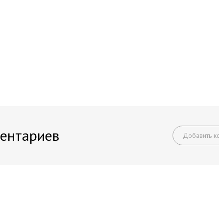
ентариев
Добавить к
Начните получать постоянный доход!