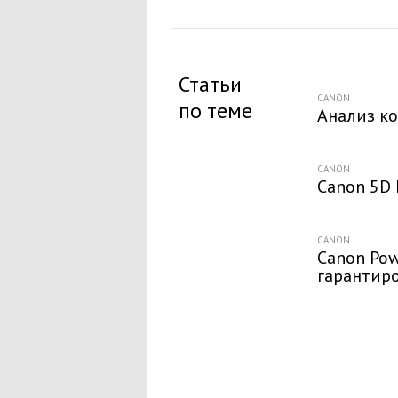
Статьи
CANON
по теме
Анализ к
CANON
Canon 5D 
CANON
Canon Pow
гарантир