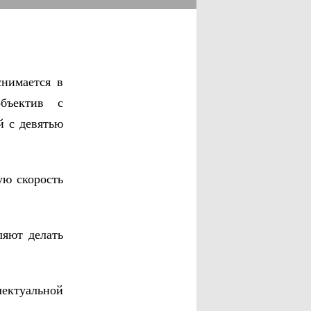
снимается в
бъектив с
й с девятью
ую скорость
ляют делать
ектуальной