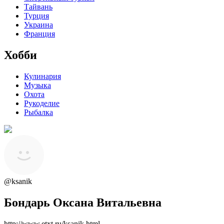
Тайвань
Турция
Украина
Франция
Хобби
Кулинария
Музыка
Охота
Рукоделие
Рыбалка
@ksanik
Бондарь Оксана Витальевна
http://www.etxt.ru/ksanik.html