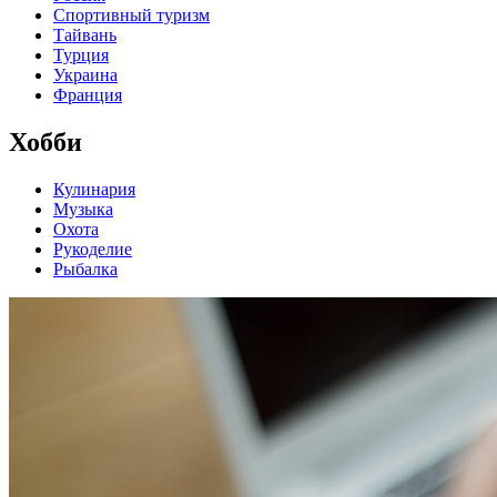
Спортивный туризм
Тайвань
Турция
Украина
Франция
Хобби
Кулинария
Музыка
Охота
Рукоделие
Рыбалка