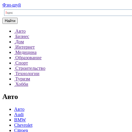
Фэн-шуй
Найти
Авто
Бизнес
Дом
Интернет
Медицина
Образование
Спорт
Строительство
Технологии
Туризм
Хобби
Авто
Авто
Audi
BMW
Chevrolet
Citroen