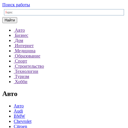
Поиск работы
Найти
Авто
Бизнес
Дом
Интернет
Медицина
Образование
Спорт
Строительство
Технологии
Туризм
Хобби
Авто
Авто
Audi
BMW
Chevrolet
Citroen