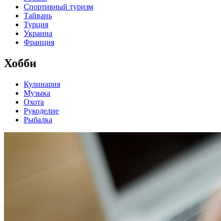
Спортивный туризм
Тайвань
Турция
Украина
Франция
Хобби
Кулинария
Музыка
Охота
Рукоделие
Рыбалка