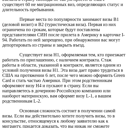
существует 60 не миграционных виз, определяющих статус и
длительность пребывания.
Первые места по популярности занимают визы B1
(деловой визит) и B2 (туристическая виза). Первая из них
ограничена по срокам, которые будут поставлены
представителями СИН после прилета в Америку в карточке I-
94. Работать по ней запрещено, при обнаружении вас могут
депортировать из страны и закрыть въезд.
Существует виза H1, оформляемая тем, кто приезжает
работать по приглашению, с наличием контракта. Стаж
работы в области, указанной в контракте, является одним из
условий получения визы H1. Эта виза дает право трудиться в
США на протяжении 6 лет, после чего можно оформить Green
Card и стать частью Америки. При этом родственникам
оформляют визу H4 и пускают в страну. Если вы
направляетесь в дочернюю Российскую компанию или
наоборот материнскую, вам оформят визу L-1, а вашим
родственникам L-2.
Основная сложность состоит в получении самой
визы. Если вы действительно хотите получить визы, то в
консульстве, относящемуся к любому заявителю как к
мигранту, придется доказать, что вы никак не сможете