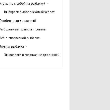
Что взять с собой на рыбалку?
Выбираем рыбопоисковый эхолот
Особенности ловли рыб
Рыболовные правила и советы
Всё о спортивной рыбалке
Зимняя рыбалка
Экипировка и снаряжение для зимней
рыбалки
Советы по зимней ловле
Снасти для рыбалки
Леска и рыболовные шнуры
Поплавки
Крючки для рыбалки