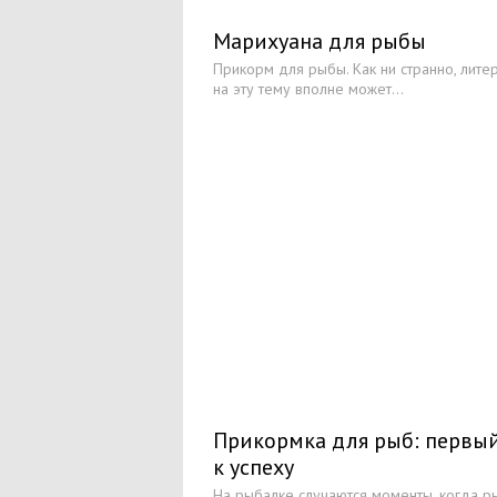
Марихуана для рыбы
Прикорм для рыбы. Как ни странно, лите
на эту тему вполне может...
Прикормка для рыб: первы
к успеху
На рыбалке случаются моменты, когда р