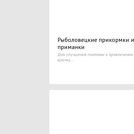
Рыболовецкие прикормки 
приманки
Для улучшения поклевки и привлечения
крючку...