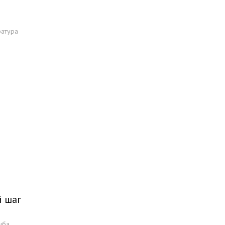
ратура
й шаг
ыба