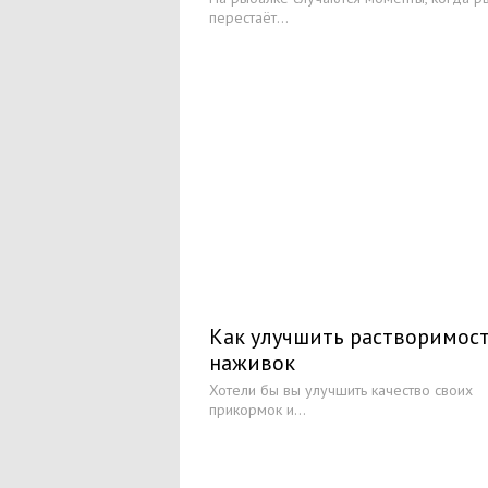
перестаёт...
Как улучшить растворимос
наживок
Хотели бы вы улучшить качество своих
прикормок и...