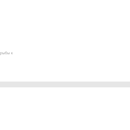
и
 рыбы к
Начните получать постоянный доход!
Станьте автором на Web-3