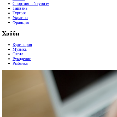
Спортивный туризм
Тайвань
Турция
Украина
Франция
Хобби
Кулинария
Музыка
Охота
Рукоделие
Рыбалка