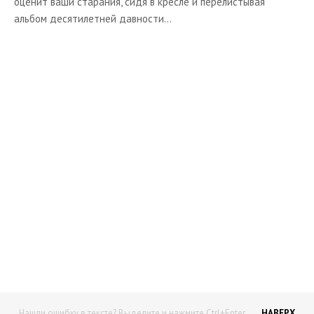
оценит ваши старания, сидя в кресле и перелистывая
альбом десятилетней давности...
Начните получать постоянный
доход!
Станьте автором на Web-3
Нашли ошибку в тексте? Выделите и нажмите Ctrl+Enter
НАВЕРХ