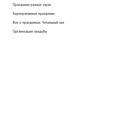
Праздники разных стран
Корпоративные праздники
Все о праздниках. Читальный зал
Организация свадьбы
Детские праздники
Оформление детского праздника
День Рождения
Именины
Подарки
Поздравительный букет
Праздничный торт
Поздравления и открытки
Игры/конкурсы для праздников