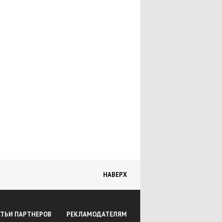
Рекомендуемые статьи
Персоналии
Хостинг-услуги
Бесплатный хостинг
Платный хостинг
Сайты о хостинге
Книги
О проекте
НАВЕРХ
АТЬИ ПАРТНЕРОВ
РЕКЛАМОДАТЕЛЯМ