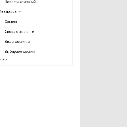
Новости компаний
Введение
Хостинг
Снова о хостинге
Виды хостинга
Выбираем хостинг
Принцип работы DNS
Что такое домен
Киберсквоттинг
Collocation
URL
Статьи о хостинге
Советы