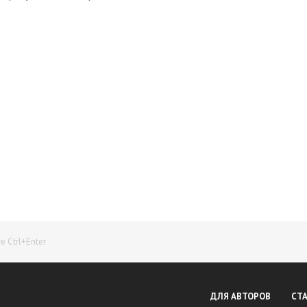
Начните получать постоянный доход!
Станьте автором на Web-3
 Ctrl+Enter
ДЛЯ АВТОРОВ
СТ