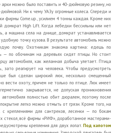
 арки можно было поставить и 40-дюймовую резину, но
-дюймовой. Ни к чему УАЗу огромные колеса. Спереди и
ки фирмы Come.up., усилием 4 тонны каждая. Кроме них
й домкрат High Lift. Когда лебедки бессильны или нет
ь, а машина села на днище, домкрат устанавливается
 удобную точку кузова. В результате автомобиль можно
рдую почву. Охотникам знакома картина: едешь по
 — по обочинам на деревьях сидят птицы. Но стоит
рцу автомобиля, как желанная добыча улетает. Птица
ь, зато реагирует на человека. Чтобы предусмотреть
ыше был сделан широкий люк, несколько смещенный
но вести охоту, причем не только по птице. Люк имеет
герметично закрывается, не допуская проникновения
к автомобиля полностью обит дюралем, поэтому после
покрытие легко можно отмыть от грязи. Кроме того, на
 с креплениями для сантреков, лесенки — по бокам
х стекол, всё фирмы «РИФ», доработанное мастерами-
предусмотрены крепления для двух лопат.
Под капотом
вольно серьезные изменения. Заводской двигатель был