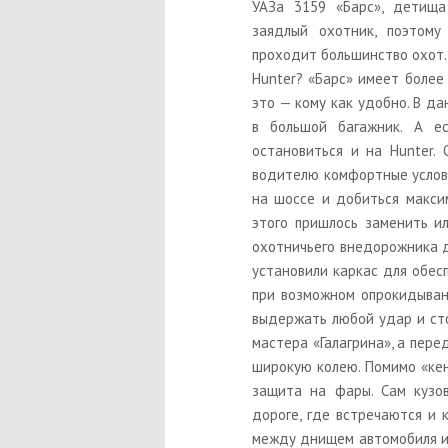
УАЗа 3159 «Барс», детища
заядлый охотник, поэтому
проходит большинство охот. 
Hunter? «Барс» имеет более 
это — кому как удобно. В д
в большой багажник. А е
остановиться и на Hunter.
водителю комфортные услови
на шоссе и добиться макси
этого пришлось заменить и
охотничьего внедорожника д
установили каркас для обес
при возможном опрокидыван
выдержать любой удар и ст
мастера «Галагрина», а пер
широкую колею. Помимо «кен
защита на фары. Сам кузов
дороге, где встречаются и 
между днищем автомобиля и 