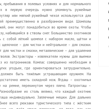
, пребывания в полевых условиях и для нормального
их в первую очередь нужно упомянуть ружейные
утляр или мягкий ружейный чехол используются для
ей преимущественно в разобранном виде. Шомполы
ей, они могут понадобиться во время охоты. Чтобы
зу, набившийся в стволы снег. Большинство охотников
ь с собой лёгкий шомпол с набором масло, щётки и
 щелочное – для чистки и нейтральное – для смазки.
 для чистки и смазки, металлические – для удаления
тволов. Экстракторы - извлекатели нужны для выемки
ьз из патронников. Компас совершенно необходим в
гих угодьях, где ориентироваться затруднительно.
 должен быть тяжёлым устрашающим оружием. На
достаточно иметь складной нож. Ягдаш – охотничья
у на ремне, перекинутом через плечо. Патронташ –
Разнообразие их столь велико, что каждый охотник
таша индивидуально. Заплечные мешки. Для дальних
бнее всего рюкзаки туристического типа с жёстким
ление не даёт спине взмокнуть от пота, так как