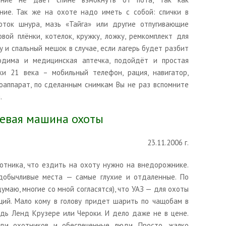
ие. Так же на охоте надо иметь с собой: спички в
оток шнура, мазь «Тайга» или другие отпугивающие
овой плёнки, котелок, кружку, ложку, ремкомплект для
ку и спальный мешок в случае, если лагерь будет разбит
ходима и медицинская аптечка, подойдёт и простая
ки 21 века – мобильный телефон, рация, навигатор,
оаппарат, по сделанным снимкам Вы не раз вспомните
.
евая машина охоты
23.11.2006 г.
отника, что ездить на охоту нужно на внедорожнике.
 добычливые места — самые глухие и отдаленные. По
умаю, многие со мной согласятся), что УАЗ — для охоты
ий. Мало кому в голову придет шарить по чащобам в
дь Ленд Крузере или Чероки. И дело даже не в цене.
ди охотников и обеспеченные люди. Просто, жалко