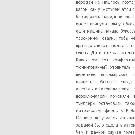
передач не нашлось, поэто
валом, как у 5-ступенчатой 
блокировки: передний мос
имеет принудительную блоки
если машина начала буксова
торсионной стали, чтобы н
принято считать недостато
Очень. Да и стекла потею
Какая уж тут комфортна
тюнингованный отопитель Н
переднее пассажирское с
отопитель Webasto. Когда
очередь изготовили новую 
переключатели поменяли 
тумблеры. Установили тах
материалами фирмы STP. Эл
Машина получилась уникал
задачей было сделать автом
Чем в данном случае поле