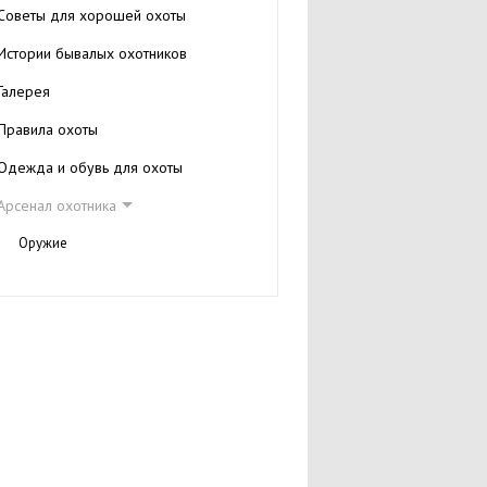
Советы для хорошей охоты
Истории бывалых охотников
Галерея
Правила охоты
Одежда и обувь для охоты
Арсенал охотника
Оружие
Закон об оружие
Полезные ссылки
Виды охоты
Охота на вальдшнепа
Охота на волка
Охота на глухаря