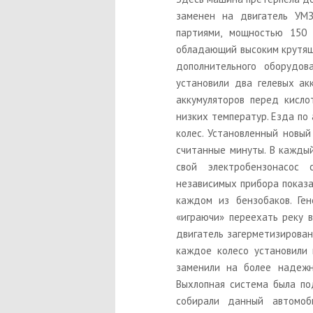
заменен на двигатель УМЗ
партиями, мощностью 150 
обладающий высоким крутящ
дополнительного оборудов
установили два гелевых ак
аккумуляторов перед кисло
низких температур. Езда по 
колес. Установленный новы
считанные минуты. В кажды
свой электробензонасос 
независимых прибора показа
каждом из бензобаков. Ге
«играючи» переехать реку в
двигатель загерметизирован
каждое колесо установили 
заменили на более надежн
Выхлопная система была по
собирали данный автомоб