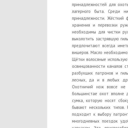
принадлежностей для охоты
лагерного быта. Среди н
принадлежности. Жёсткий ф
хранения и перевозки руж
необходимы для чистки руж
выколотить застрявшую гиль
предпочитают всегда имет
вишеров. Масло необходимо:
Щётки волосяные используют
освинцованности каналов с
разбухших патронов и гил
лесных, да и в любых дру
Охотничий нож вовсе не
большинстае охот вполне 
сумка, которую носят сбок
бывают нескольких типов. 
подходит к выбору патрон
многодневных поездок удо
каркасом. Это приспособ