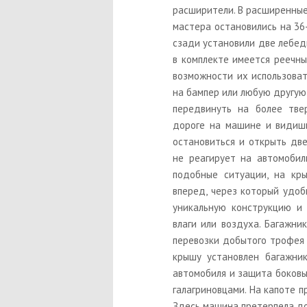
расширители. В расширенные
мастера остановились на 36
сзади установили две лебед
в комплекте имеется реечны
возможности их использоват
на бампер или любую другую
передвинуть на более тве
дороге на машине и видишь
остановиться и открыть две
не реагирует на автомобил
подобные ситуации, на кр
вперед, через который удоб
уникальную конструкцию и 
влаги или воздуха. Багажни
перевозки добытого трофея 
крышу установлен багажник
автомобиля и защита боковы
галагриновцами. На капоте 
Здесь машина претерпела до