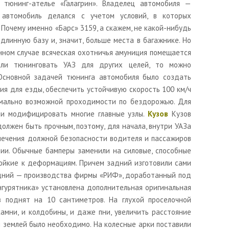
 тюнинг-ателье «Галагрин». Владелец автомобиля —
 автомобиль делался с учетом условий, в которых
Почему именно «Барс» 3159, а скажем, не какой-нибудь
длинную базу и, значит, больше места в багажнике. Но
анном случае всяческая охотничья амуниция помещается
сли тюнинговать УАЗ для других целей, то можно
 Основной задачей тюнинга автомобиля было создать
я для езды, обеспечить устойчивую скорость 100 км/ч
мально возможной проходимости по бездорожью. Для
ли модифицировать многие главные узлы.
Кузов
Кузов
олжен быть прочным, поэтому, для начала, внутри УАЗа
печения должной безопасности водителя и пассажиров
ии. Обычные бамперы заменили на силовые, способные
ойкие к деформациям. Причем задний изготовили сами
едний — производства фирмы «РИФ», доработанный под
гурятника» установлена дополнительная оригинальная
 поднят на 10 сантиметров. На глухой проселочной
камни, и колдобины, и даже пни, увеличить расстояние
землей было необходимо. На колесные арки поставили