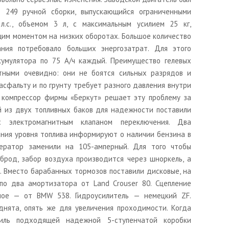
 249 ручной сборки, выпускающийся ограниченными
л.с., объемом 3 л, с максимальным усилием 25 кг,
им моментом на низких оборотах. Большое количество
ания потребовало больших энергозатрат. Для этого
кумулятора по 75 А/ч каждый. Преимущество гелевых
тными очевидно: они не боятся сильных разрядов и
асфальту и по грунту требует разного давления внутри
й компрессор фирмы «Беркут» решает эту проблему за
й из двух топливных баков для надежности поставили
с электромагнитным клапаном переключения. Два
ния уровня топлива информируют о наличии бензина в
нератор заменили на 105-амперный. Для того чтобы
брод, забор воздуха производится через шноркель, а
. Вместо барабанных тормозов поставили дисковые, на
по два амортизатора от Land Crouser 80. Сцепление
ое — от BMW 538. Гидроусилитель — немецкий ZF.
днята, опять же для увеличения проходимости. Когда
иль подходящей надежной 5-ступенчатой коробки