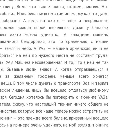
ашину. Ведь, что такое охота, скажем, зимняя. Это
 собаки… И «набивать» всем этим иномарку как-то даже
есообразно. А ведь на охоте — еще и непролазные
здорожья волосы порой шевелятся даже у бывалых
, чем их-то можно удивить… А западные машины
западного бездорожья, это по сравнению с нашей
— земля и небо. А УАЗ — машина армейская, ей и не
обраться на ней до нужного места не составит труда.
ть, УАЗ. Машина несовершенная. И то, что в ней не так
бы, бывалые люди знают. А когда отправляешься в
ие за желанным трофеем, меньше всего хочется
 вещи. В том числе думать о транспорте. Вот и терпят
еские лишения, лишь бы всецело отдаться любимому
 зря. Сегодня хотелось бы поговорить о тюнинге УАЗа.
теля, скажу, что настоящий тюнинг ничего общего не
нностью, которую все чаще теперь можно встретить на
юнинг — это прежде всего баланс, призванный всецело
сь на примере очень удачного, на мой взгляд, тюнинга