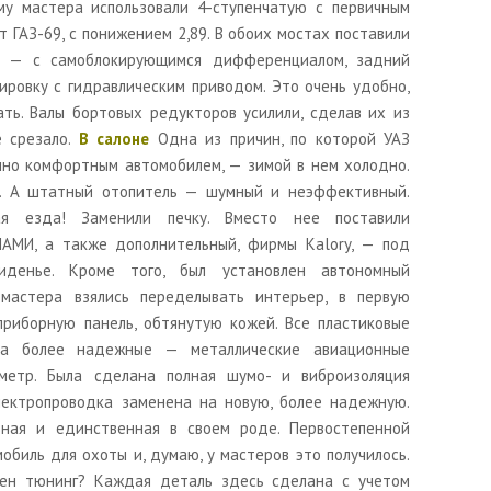
му мастера использовали 4-ступенчатую с первичным
от ГАЗ-69, с понижением 2,89. В обоих мостах поставили
т — с самоблокирующимся дифференциалом, задний
ровку с гидравлическим приводом. Это очень удобно,
ть. Валы бортовых редукторов усилили, сделав их из
е срезало.
В салоне
Одна из причин, по которой УАЗ
чно комфортным автомобилем, — зимой в нем холодно.
т. А штатный отопитель — шумный и неэффективный.
я езда! Заменили печку. Вместо нее поставили
АМИ, а также дополнительный, фирмы Kalory, — под
иденье. Кроме того, был установлен автономный
 мастера взялись переделывать интерьер, в первую
приборную панель, обтянутую кожей. Все пластиковые
на более надежные — металлические авиационные
ометр. Была сделана полная шумо- и виброизоляция
ектропроводка заменена на новую, более надежную.
ьная и единственная в своем роде. Первостепенной
обиль для охоты и, думаю, у мастеров это получилось.
зен тюнинг? Каждая деталь здесь сделана с учетом