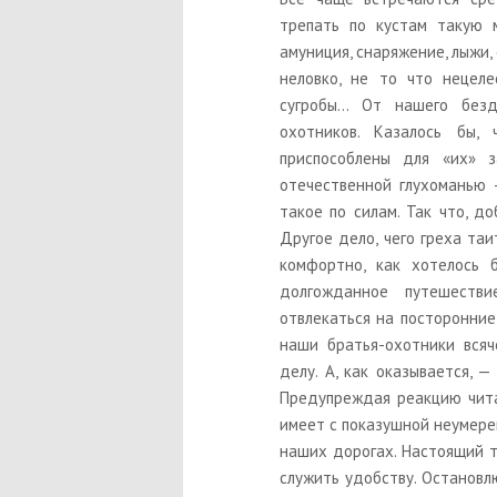
трепать по кустам такую м
амуниция, снаряжение, лыжи,
неловко, не то что нецел
сугробы... От нашего бе
охотников. Казалось бы
приспособлены для «их» 
отечественной глухоманью 
такое по силам. Так что, д
Другое дело, чего греха таи
комфортно, как хотелось 
долгожданное путешеств
отвлекаться на посторонние
наши братья-охотники всяч
делу. А, как оказывается, —
Предупреждая реакцию чита
имеет с показушной неумере
наших дорогах. Настоящий т
служить удобству. Остановлю