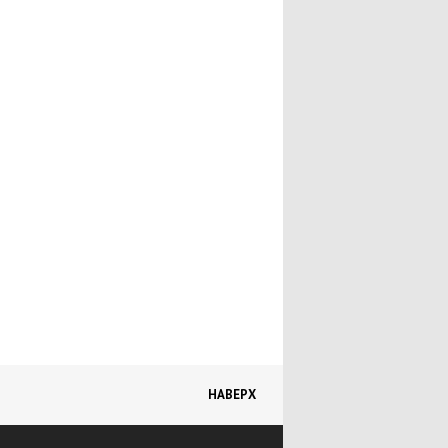
Hyundai Santa Fe
Hyundai Matrix
Hyundai Trajet
Hyundai H-1
Hyundai Accent
Hyundai Sonata
Hyundai XG
Hyundai Terracan
Hyundai Galloper
Hyundai Centennial
Hyundai i10
НАВЕРХ
Hyundai ix35
Другие модели Hyundai