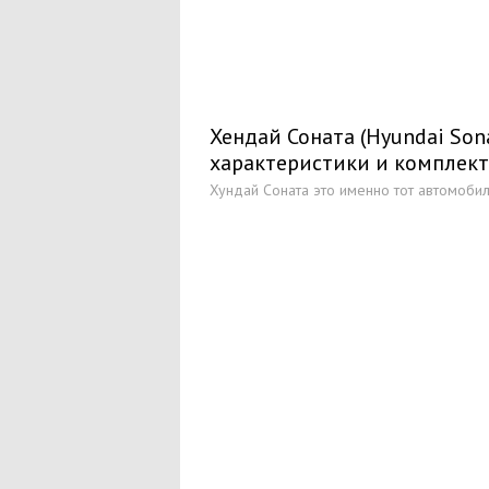
Хендай Соната (Hyundai Sona
характеристики и комплек
Хундай Соната это именно тот автомобиль