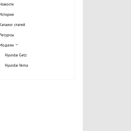
Новости
История
Каталог статей
Ресурсы
Модели
Hyundai Getz
Hyundai Verna
Hyundai Atos
Hyundai Elantra
Hyundai Coupe
Hyundai NF
Hyundai Grandeur
Hyundai Tucson