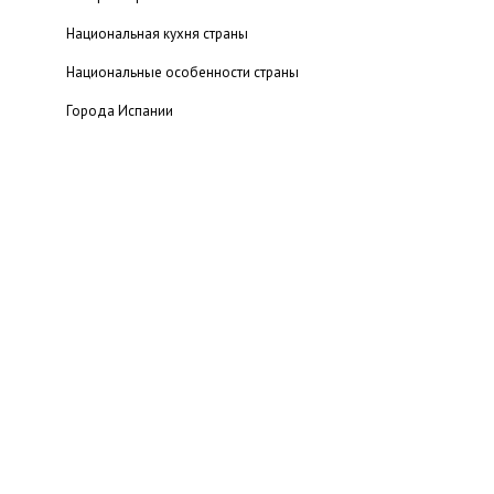
Национальная кухня страны
Национальные особенности страны
Города Испании
Суверенные территории Испании
Отдых в Испании
Барселона
Острова Испании
Побережье Испании
Горнолыжные курорты
Рождество в Испании
Туристические компании
Порталы