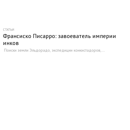
СТАТЬИ
Франсиско Писарро: завоеватель империи
инков
Поиски земли Эльдорадо, экспедиции конкистадоров,...