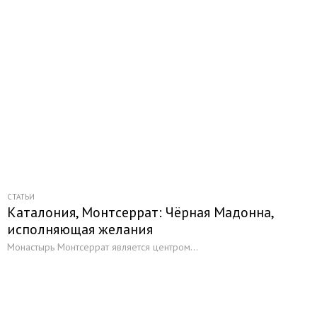
Галерея
Литература
Путеводители и разговорники
Актуальное
Статьи
Каталог статей
Книжный магазин
Каталог путевок
СТАТЬИ
Подбор тура
Каталония, Монтсеррат: Чёрная Мадонна,
исполняющая желания
Монастырь Монтсеррат является центром...