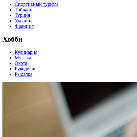
Спортивный туризм
Тайвань
Турция
Украина
Франция
Хобби
Кулинария
Музыка
Охота
Рукоделие
Рыбалка