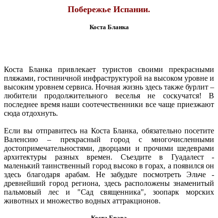
Побережье Испании.
Коста Бланка
Коста Бланка привлекает туристов своими прекрасными
пляжами, гостиничной инфраструктурой на высоком уровне и
высоким уровнем сервиса. Ночная жизнь здесь также бурлит –
любители продолжительного веселья не соскучатся! В
последнее время наши соотечественники все чаще приезжают
сюда отдохнуть.
Если вы отправитесь на Коста Бланка, обязательно посетите
Валенсию – прекрасный город с многочисленными
достопримечательностями, дворцами и прочими шедеврами
архитектуры разных времен. Съездите в Гуадалест -
маленький таинственный город высоко в горах, а появился он
здесь благодаря арабам. Не забудьте посмотреть Эльче -
древнейший город региона, здесь расположены знаменитый
пальмовый лес и "Сад священника", зоопарк морских
животных и множество водных аттракционов.
Коста Брава