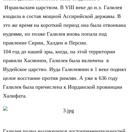
Израильским царством. В VIII веке до н.э. Галилея
входила в состав мощной Ассирийской державы. В
это же время на короткий период она была отвоевана
иудеями, но позже Галилея вновь попала под
правление Сирии, Халдеи и Персии.
104 год до нашей эры, когда, на этой территории
правили Хасмонеи, Галилея была включена в
Иудейское царство. Иуда Галилеянин в 1 веке поднял
целое восстание против римлян. А уже в 636 году
Галилея была причислена к Иорданской провинции
Халифата.
Галилея полна выдающихся достопримечательностей.