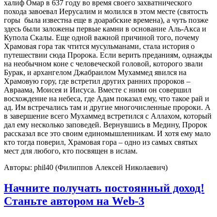
халиф Омар в 637 году во время своего захватнического
похода завоевал Иерусалим и молился в этом месте (святость
горы была известна еще в доарабские времена), а чуть позже
здесь были заложены первые камни в основание Аль-Акса и
Купола Скалы. Еще одной важной причиной того, почему
Храмовая гора так чтится мусульманами, стала история о
путешествии сюда Пророка. Если верить преданиям, однажды
на необычном коне с человеческой головой, которого звали
Бурак, и архангелом Джабраилом Мухаммед явился на
Храмовую гору, где встретил других ранних пророков –
Авраама, Моисея и Иисуса. Вместе с ними он совершил
восхождение на небеса, где Адам показал ему, что такое рай и
ад. Им встречались там и другие многочисленные пророки. А
в завершение всего Мухаммед встретился с Аллахом, который
дал ему несколько заповедей. Вернувшись в Медину, Пророк
рассказал все это своим единомышленникам. И хотя ему мало
кто тогда поверил, Храмовая гора – одно из самых святых
мест для любого, кто посвящен в ислам.
Авторы: phil40 (Филиппов Алексей Николаевич)
Начните получать постоянный доход!
Станьте автором на Web-3