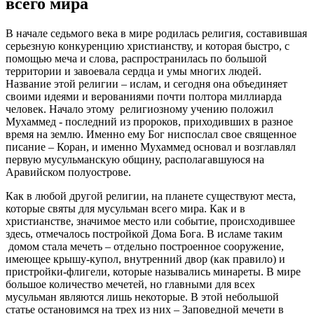
всего мира
В начале седьмого века в мире родилась религия, составившая
серьезную конкуренцию христианству, и которая быстро, с
помощью меча и слова, распространилась по большой
территории и завоевала сердца и умы многих людей.
Название этой религии – ислам, и сегодня она объединяет
своими идеями и верованиями почти полтора миллиарда
человек. Начало этому религиозному учению положил
Мухаммед - последний из пророков, приходивших в разное
время на землю. Именно ему Бог ниспослал свое священное
писание – Коран, и именно Мухаммед основал и возглавлял
первую мусульманскую общину, располагавшуюся на
Аравийском полуострове.
Как в любой другой религии, на планете существуют места,
которые святы для мусульман всего мира. Как и в
христианстве, значимое место или событие, происходившее
здесь, отмечалось постройкой Дома Бога. В исламе таким
домом стала мечеть – отдельно построенное сооружение,
имеющее крышу-купол, внутренний двор (как правило) и
пристройки-флигели, которые назывались минареты. В мире
большое количество мечетей, но главными для всех
мусульман являются лишь некоторые. В этой небольшой
статье остановимся на трех из них – Заповедной мечети в