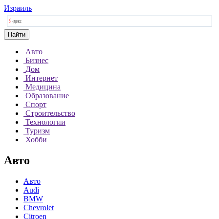
Израиль
Найти
Авто
Бизнес
Дом
Интернет
Медицина
Образование
Спорт
Строительство
Технологии
Туризм
Хобби
Авто
Авто
Audi
BMW
Chevrolet
Citroen