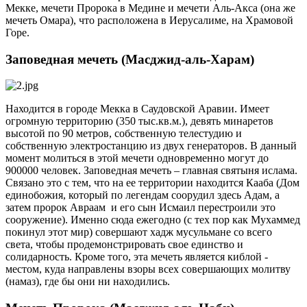
Мекке, мечети Пророка в Медине и мечети Аль-Акса (она же
мечеть Омара), что расположена в Иерусалиме, на Храмовой
Горе.
Заповедная мечеть (Масджид-аль-Харам)
Находится в городе Мекка в Саудовской Аравии. Имеет
огромную территорию (350 тыс.кв.м.), девять минаретов
высотой по 90 метров, собственную телестудию и
собственную электростанцию из двух генераторов. В данный
момент молиться в этой мечети одновременно могут до
900000 человек. Заповедная мечеть – главная святыня ислама.
Связано это с тем, что на ее территории находится Кааба (Дом
единобожия, который по легендам соорудил здесь Адам, а
затем пророк Авраам и его сын Исмаил перестроили это
сооружение). Именно сюда ежегодно (с тех пор как Мухаммед
покинул этот мир) совершают хадж мусульмане со всего
света, чтобы продемонстрировать свое единство и
солидарность. Кроме того, эта мечеть является киблой -
местом, куда направлены взоры всех совершающих молитву
(намаз), где бы они ни находились.