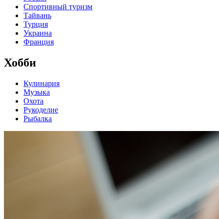
Спортивный туризм
Тайвань
Турция
Украина
Франция
Хобби
Кулинария
Музыка
Охота
Рукоделие
Рыбалка