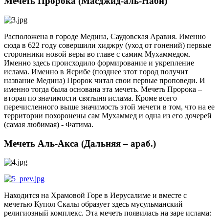
Мечеть Пророка (Масджид-аль-Наби)
Расположена в городе Медина, Саудовская Аравия. Именно
сюда в 622 году совершили хиджру (уход от гонений) первые
сторонники новой веры во главе с самим Мухаммедом.
Именно здесь происходило формирование и укрепление
ислама. Именно в Ясрибе (позднее этот город получит
название Медина) Пророк читал свои первые проповеди. И
именно тогда была основана эта мечеть. Мечеть Пророка –
вторая по значимости святыня ислама. Кроме всего
перечисленного выше значимость этой мечети в том, что на ее
территории похоронены сам Мухаммед и одна из его дочерей
(самая любимая) - Фатима.
Мечеть Аль-Акса (Дальняя – араб.)
Находится на Храмовой Горе в Иерусалиме и вместе с
мечетью Купол Скалы образует здесь мусульманский
религиозный комплекс. Эта мечеть появилась на заре ислама: