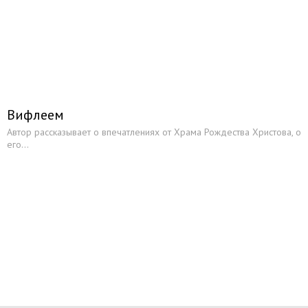
Отдых в Израиле
Музей Холокоста Яд Вашем
Достопримечательности Израиля
Посольство России в Израиле
Вифлеем
Таможенные правила
Автор рассказывает о впечатлениях от Храма Рождества Христова, о
Основные правила безопасности
его...
Туристические компании
Лечение в Израиле
Каталог сайтов
Статьи
Галерея
Книжный магазин
Каталог путевок