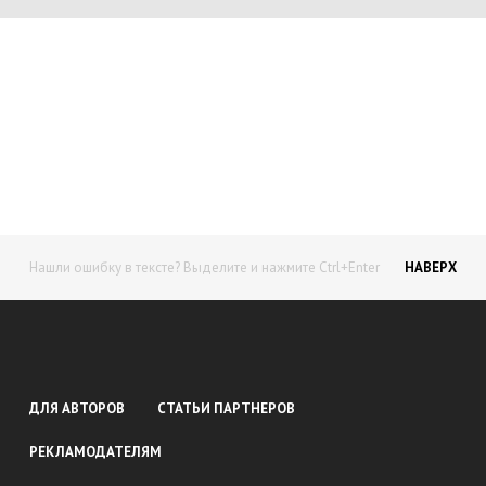
Подбор тура
Начните получать постоянный
доход!
Станьте автором на Web-3
Нашли ошибку в тексте? Выделите и нажмите Ctrl+Enter
НАВЕРХ
ДЛЯ АВТОРОВ
СТАТЬИ ПАРТНЕРОВ
РЕКЛАМОДАТЕЛЯМ