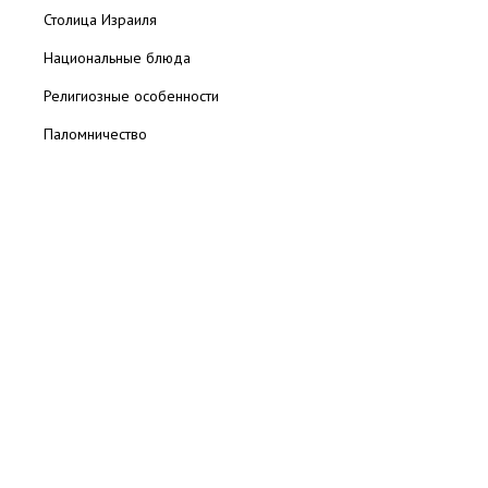
Столица Израиля
Вифлеем – святыня святынь
Маленький городок близ Иерусалима. Основан он был примерно в
Национальные блюда
XVI-XVII вв.
Религиозные особенности
Паломничество
Святые места для христиан
Вифлеем
Назарет
Галилея
Самария
Иерусалим
Голгофа
Вифлеем – один из знаменитейших древних
Иудейские святыни
городов мира
Вифлеем – один из знаменитейших древних городов...
Места поклонения мусульман