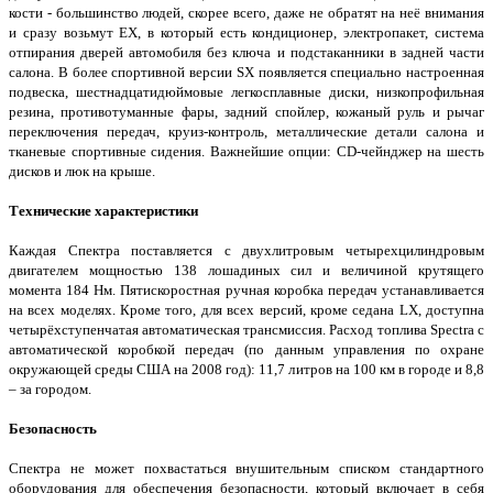
кости - большинство людей, скорее всего, даже не обратят на неё внимания
и сразу возьмут EX, в который есть кондиционер, электропакет, система
отпирания дверей автомобиля без ключа и подстаканники в задней части
салона. В более спортивной версии SX появляется специально настроенная
подвеска, шестнадцатидюймовые легкосплавные диски, низкопрофильная
резина, противотуманные фары, задний спойлер, кожаный руль и рычаг
переключения передач, круиз-контроль, металлические детали салона и
тканевые спортивные сидения. Важнейшие опции: CD-чейнджер на шесть
дисков и люк на крыше.
Технические характеристики
Каждая Спектра поставляется с двухлитровым четырехцилиндровым
двигателем мощностью 138 лошадиных сил и величиной крутящего
момента 184 Нм. Пятискоростная ручная коробка передач устанавливается
на всех моделях. Кроме того, для всех версий, кроме седана LX, доступна
четырёхступенчатая автоматическая трансмиссия. Расход топлива Spectra с
автоматической коробкой передач (по данным управления по охране
окружающей среды США на 2008 год): 11,7 литров на 100 км в городе и 8,8
– за городом.
Безопасность
Спектра не может похвастаться внушительным списком стандартного
оборудования для обеспечения безопасности, который включает в себя