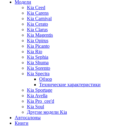
Модели
Kia Ceed
Kia Carens
Kia Carnival
Kia Cerato
Kia Clarus
Kia Magentis
Kia Opirus
Kia Picanto
Kia Rio
Kia Sephia
Kia Shuma
Kia Sorento
Kia Spectra
Обзор
Технические характеристики
Kia Sportage
Kia Avella
Kia Pro_cee'd
Kia Soul
Другие модели Kia
Автосалоны
Книги