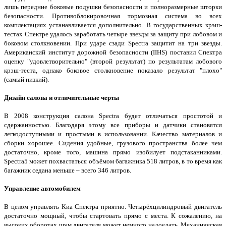
лишь передние боковые подушки безопасности и полноразмерные шторки
безопасности. Противоблокировочная тормозная система во всех
комплектациях устанавливается дополнительно. В государственных крэш-
тестах Спектре удалось заработать четыре звезды за защиту при лобовом и
боковом столкновении. При ударе сзади Spectra защитит на три звезды.
Американский институт дорожной безопасности (IIHS) поставил Спектра
оценку "удовлетворительно" (второй результат) по результатам лобового
крэш-теста, однако боковое столкновение показало результат "плохо"
(самый низкий).
Дизайн салона и отличительные черты
В 2008 конструкция салона Spectra будет отличаться простотой и
сдержанностью. Благодаря этому все приборы и датчики становятся
легкодоступными и простыми в использовании. Качество материалов и
сборки хорошее. Сидения удобные, грузового пространства более чем
достаточно, кроме того, машина прямо изобилует подстаканниками.
Spectra5 может похвастаться объёмом багажника 518 литров, в то время как
багажник седана меньше – всего 346 литров.
Управление автомобилем
В целом управлять Киа Спектра приятно. Четырёхцилиндровый двигатель
достаточно мощный, чтобы стартовать прямо с места. К сожалению, на
высоких оборотах шум двигателя может немного надоедать. Механическая