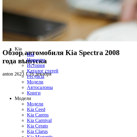
Kia
Обзор автомобиля Kia Spectra 2008
Kia
года выпуска
Новости
История
Каталог статей
anton
2623
1
16 декабря
Ресурсы
Модели
Автосалоны
Книги
Модели
Модели
Kia Ceed
Kia Carens
Kia Carnival
Kia Cerato
Kia Clarus
Kia Magentis