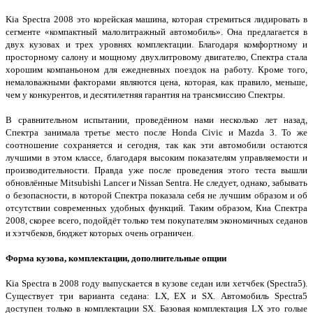
Kia Spectra 2008 это корейская машина, которая стремиться лидировать в
сегменте «компактный малолитражный автомобиль». Она предлагается в
двух кузовах и трех уровнях комплектации. Благодаря комфортному и
просторному салону и мощному двухлитровому двигателю, Спектра стала
хорошим компаньоном для ежедневных поездок на работу. Кроме того,
немаловажными факторами являются цена, которая, как правило, меньше,
чем у конкурентов, и десятилетняя гарантия на трансмиссию Спектры.
В сравнительном испытании, проведённом нами несколько лет назад,
Спектра занимала третье место после Honda Civic и Mazda 3. То же
соотношение сохраняется и сегодня, так как эти автомобили остаются
лучшими в этом классе, благодаря высоким показателям управляемости и
производительности. Правда уже после проведения этого теста вышли
обновлённые Mitsubishi Lancer и Nissan Sentra. Не следует, однако, забывать
о безопасности, в которой Спектра показала себя не лучшим образом и об
отсутствии современных удобных функций. Таким образом, Киа Спектра
2008, скорее всего, подойдёт только тем покупателям экономичных седанов
и хэтчбеков, бюджет которых очень ограничен.
Форма кузова, комплектации, дополнительные опции
Kia Spectra в 2008 году выпускается в кузове седан или хетчбек (Spectra5).
Существует три варианта седана: LX, EX и SX. Автомобиль Spectra5
доступен только в комплектации SX. Базовая комплектация LX это голые