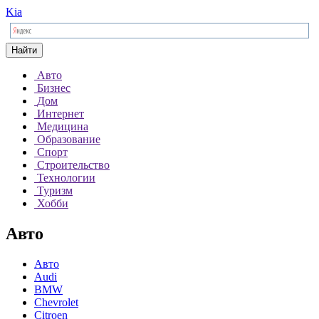
Kia
Найти
Авто
Бизнес
Дом
Интернет
Медицина
Образование
Спорт
Строительство
Технологии
Туризм
Хобби
Авто
Авто
Audi
BMW
Chevrolet
Citroen