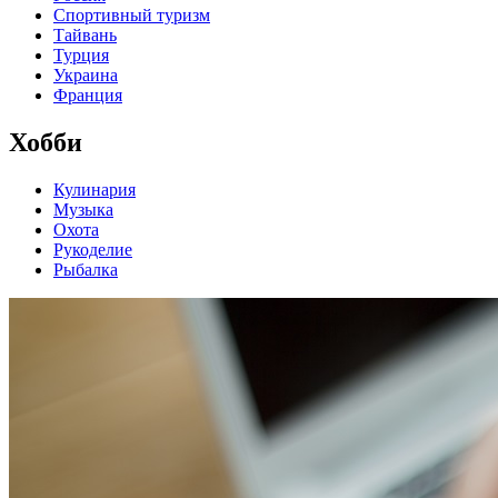
Спортивный туризм
Тайвань
Турция
Украина
Франция
Хобби
Кулинария
Музыка
Охота
Рукоделие
Рыбалка