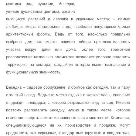
мостики над ручьями, беседки,
Садовые цветы
увитые душистыми цветами, арки из
Сезонные работы в саду
вьющихся растений и лавочки в укромных местах – самые
Садовые работы зимой
любимые места владельцев сада, наиболее популярные малые
архитектурные формы. Ведь от того, насколько правильно
Садовые работы весной
выбрано для них место, зависит общая привлекательность
Садовые работы летом
участка вокруг дачи или дома. Более того, грамотное
расположение названных элементов позволяет условно поделить
Садовые работы осенью
территорию на сектора, каждый из которых имеет назначение и
Садовая техника
функциональную значимость.
Читальный зал
Беседка – садовое сооружение, любимое как сегодня, так и пару
Известные дизайнеры
столетий назад. Ведь это место отдыха в жаркие часы, спасение
Товары для сада и ландшафтного дизайна
от дождя, площадка, с которой открывается вид на сад. Именно
поэтому располагать беседку нужно в таком месте, которое
Галерея
позволяет видеть самые живописные части местности. Компании,
Литература
специализирующиеся на их производстве и продаже, могут
Ресурсы
предложить как скромные, стандартные (круглые и квадратные,