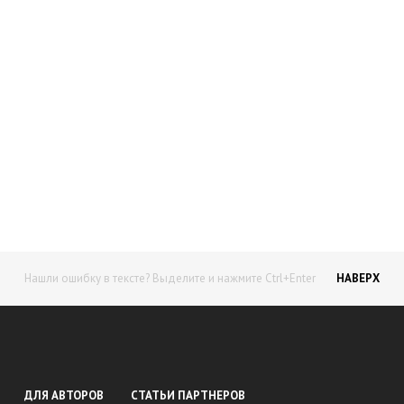
Начните получать постоянный
доход!
Станьте автором на Web-3
Нашли ошибку в тексте? Выделите и нажмите Ctrl+Enter
НАВЕРХ
ДЛЯ АВТОРОВ
СТАТЬИ ПАРТНЕРОВ