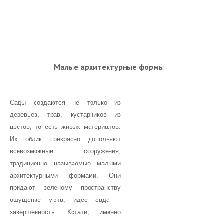
Бордюры
Газон
Водоемы
Дорожки и мощение
Малые архитектурные формы
Изгороди
Освещение
Сады создаются не только из
Патио
деревьев, трав, кустарников из
Подпорные стенки
цветов, то есть живых материалов.
Их облик прекрасно дополняют
Полив
всевозможные сооружения,
Рокарий
традиционно называемые малыми
Цветник
архитектурными формами. Они
придают зеленому пространству
Растения для сада
ощущение уюта, идее сада –
Деревья и кустарники для сада
завершенность. Кстати, именно