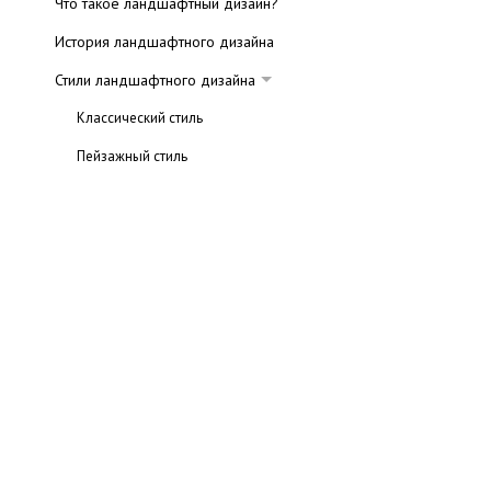
Что такое ландшафтный дизайн?
История ландшафтного дизайна
Стили ландшафтного дизайна
Классический стиль
Пейзажный стиль
Японский стиль
Мексиканский стиль
Стиль кантри (деревенский стиль)
Регулярный и мавританский стили
Ландшафтное проектирование
Компоненты ландшафтного дизайна
Альпинарий
Архитектура