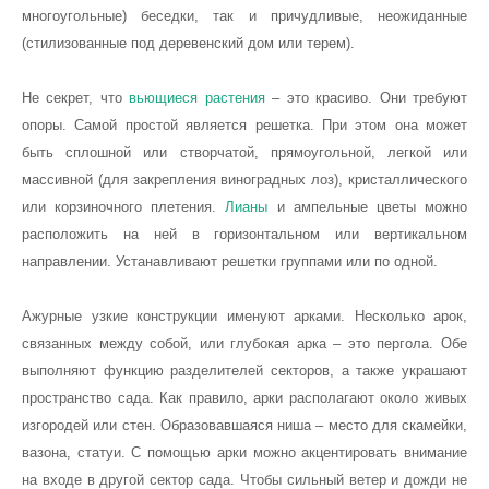
многоугольные) беседки, так и причудливые, неожиданные
Программы по дизайну
(стилизованные под деревенский дом или терем).
О проекте
Не секрет, что
вьющиеся растения
– это красиво. Они требуют
Бассейны
опоры. Самой простой является решетка. При этом она может
Статьи о бассейнах
быть сплошной или створчатой, прямоугольной, легкой или
массивной (для закрепления виноградных лоз), кристаллического
или корзиночного плетения.
Лианы
и ампельные цветы можно
расположить на ней в горизонтальном или вертикальном
направлении. Устанавливают решетки группами или по одной.
Ажурные узкие конструкции именуют арками. Несколько арок,
связанных между собой, или глубокая арка – это пергола. Обе
выполняют функцию разделителей секторов, а также украшают
пространство сада. Как правило, арки располагают около живых
изгородей или стен. Образовавшаяся ниша – место для скамейки,
вазона, статуи. С помощью арки можно акцентировать внимание
на входе в другой сектор сада. Чтобы сильный ветер и дожди не