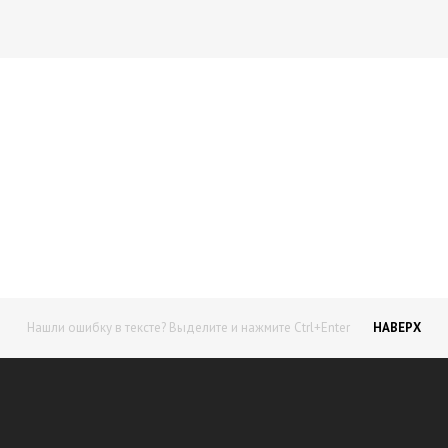
Начните получать постоянный
доход!
Станьте автором на Web-3
Нашли ошибку в тексте? Выделите и нажмите Ctrl+Enter
НАВЕРХ