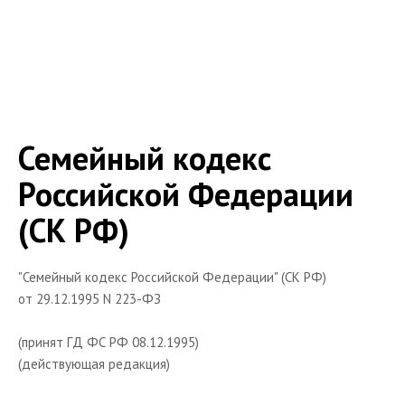
Федеральные органы гос. власти и управления РФ
Судебные учреждения
Образцы документов, бланки
Гражданские
Уголовные
Семейный кодекс
Книги
Российской Федерации
Юридические словари
(СК РФ)
Словарь авторского права
Словарь гражданского права
"Семейный кодекс Российской Федерации" (СК РФ)
Персоналии
от 29.12.1995 N 223-ФЗ
О проекте
(принят ГД ФС РФ 08.12.1995)
Бесплатная консультация
(действующая редакция)