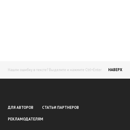
Начните получать постоянный
доход!
Станьте автором на Web-3
Нашли ошибку в тексте? Выделите и нажмите Ctrl+Enter
НАВЕРХ
ДЛЯ АВТОРОВ
СТАТЬИ ПАРТНЕРОВ
РЕКЛАМОДАТЕЛЯМ