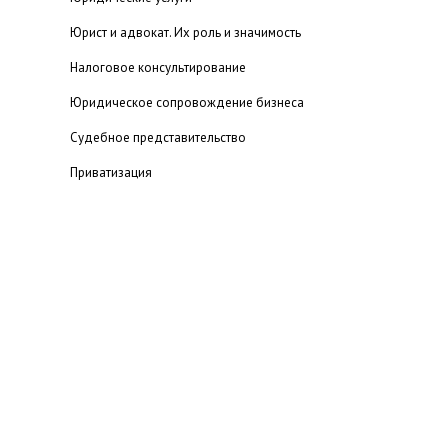
Юрист и адвокат. Их роль и значимость
Налоговое консультирование
Юридическое сопровождение бизнеса
Судебное представительство
Приватизация
Принятие наследства
Читальный зал
Рекомендуемые статьи
Нормативные документы
Кодексы
Наиболее востребованные законы
Полезные ссылки