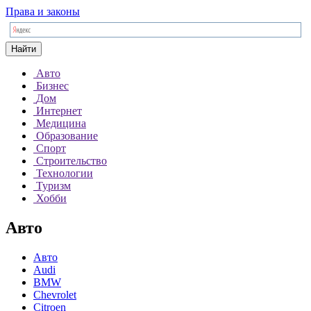
Права и законы
Найти
Авто
Бизнес
Дом
Интернет
Медицина
Образование
Спорт
Строительство
Технологии
Туризм
Хобби
Авто
Авто
Audi
BMW
Chevrolet
Citroen