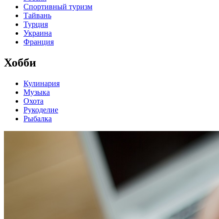
Спортивный туризм
Тайвань
Турция
Украина
Франция
Хобби
Кулинария
Музыка
Охота
Рукоделие
Рыбалка