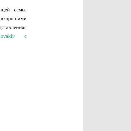
ущей семье
 «хорошими
авленная
-slovakii/ с