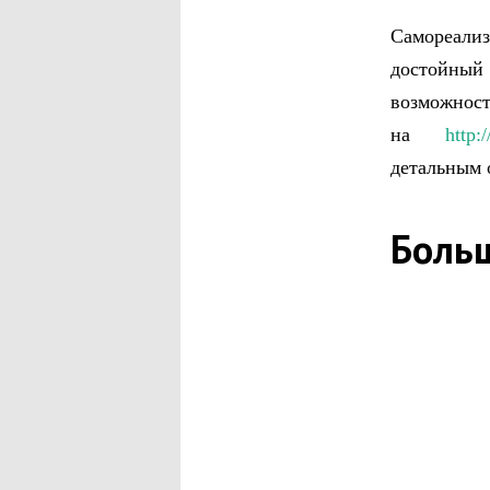
Самореали
достойный
возможн
на
http:
детальным 
Боль