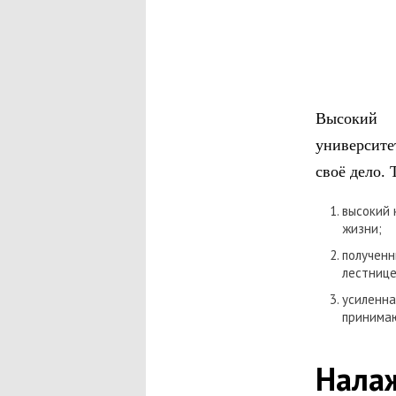
Высокий о
университе
своё дело. 
высокий 
жизни;
получен
лестнице
усиленн
принима
Нала