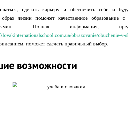
зоваться, сделать карьеру и обеспечить себе и буд
 образ жизни поможет качественное образование с
остями». Полная информация, предст
//slovakinternationalschool.com.ua/obrazovanie/obuchenie-v
описанием, поможет сделать правильный выбор.
шие возможности