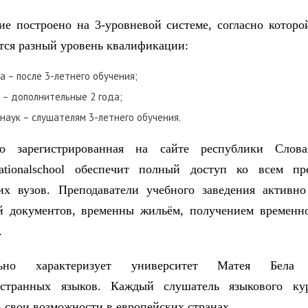
ие построено на 3-уровневой системе, согласно которо
тся разный уровень квалификации:
а – после 3-летнего обучения;
 – дополнительные 2 года;
наук – слушателям 3-летнего обучения.
о зарегистрированная на сайте республики Слов
rnationalschool обеспечит полный доступ ко всем п
их вузов. Преподаватели учебного заведения активно
й документов, временны жильём, получением временн
.
льно характеризует университет Матея Бела 
странных языков. Каждый слушатель языкового ку
ь свои возможности в европейских странах.