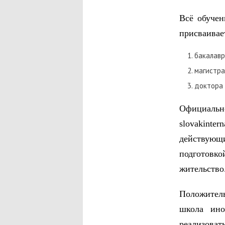
Всё обучен
присваивае
бакалавр
магистра
доктора 
Официальн
slovakinte
действующ
подготовко
жительство
Положите
школа ино
реализоват