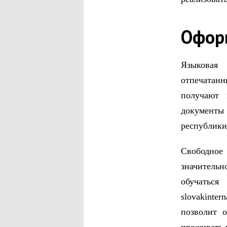
Офор
Языковая 
отпечатанн
получают 
документы 
республики
Свободно
значитель
обучатьс
slovakinte
позволит 