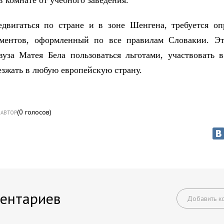
в комнате от учебного заведения.
двигаться по стране и в зоне Шенгена, требуется о
ументов, оформленный по все правилам Словакии. Эт
вуза Матея Бела пользоваться льготами, участвовать 
езжать в любую европейскую страну.
(
0
голосов)
АВТОР
ентариев
Добавить к