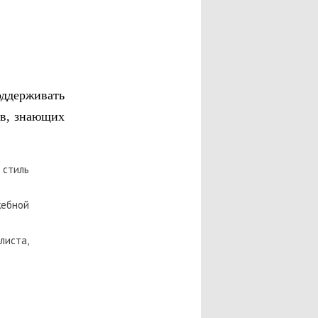
ддерживать
ов, знающих
 стиль
жебной
листа,