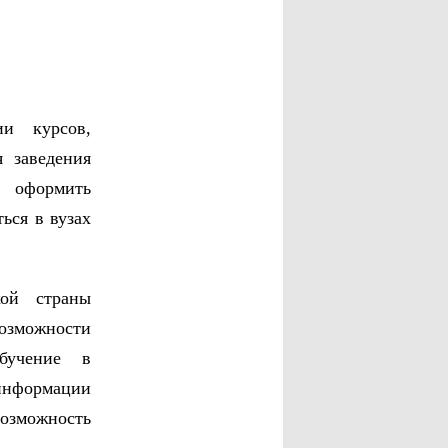
ии курсов,
я заведения
, оформить
ься в вузах
ой страны
озможности
бучение в
 информации
озможность