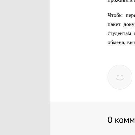
проживать 
Чтобы пере
пакет док
студентам 
обмена, вы
0 комм