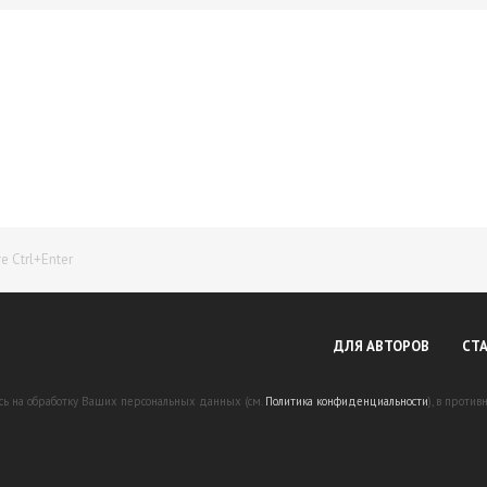
Начните получать постоянный доход!
Станьте автором на Web-3
 Ctrl+Enter
ДЛЯ АВТОРОВ
СТ
есь на обработку Ваших персональных данных (см.
Политика конфиденциальности
), в проти