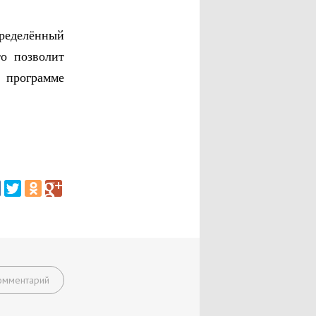
пределённый
о позволит
в программе
омментарий