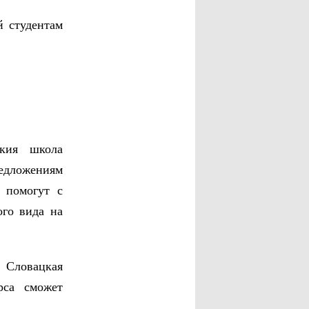
й студентам
акия школа
редложениям
 помогут с
ого вида на
Словацкая
рса сможет