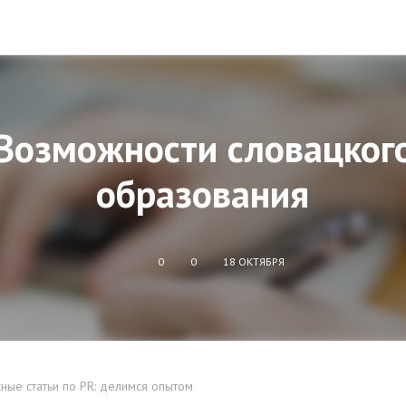
Возможности словацког
образования
0
0
18 ОКТЯБРЯ
ные статьи по PR: делимся опытом