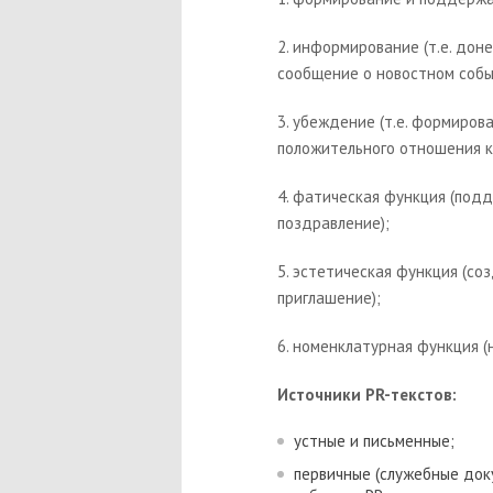
2. информирование (т.е. до
сообщение о новостном собы
3. убеждение (т.е. формиро
положительного отношения к 
4. фатическая функция (под
поздравление);
5. эстетическая функция (с
приглашение);
6. номенклатурная функция (
Источники PR-текстов:
уст­ные и письменные;
первичные (служебные доку