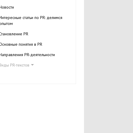
Новости
Интересные статьи по PR: делимся
опытом
Становление PR
Основные понятия в PR
Направления PR-деятельности
Виды PR-текстов
Пресс-релиз
Бэграундер
Факт-лист
Пресс-кит
Байлайнер
Ньюслеттер (Newsletters)