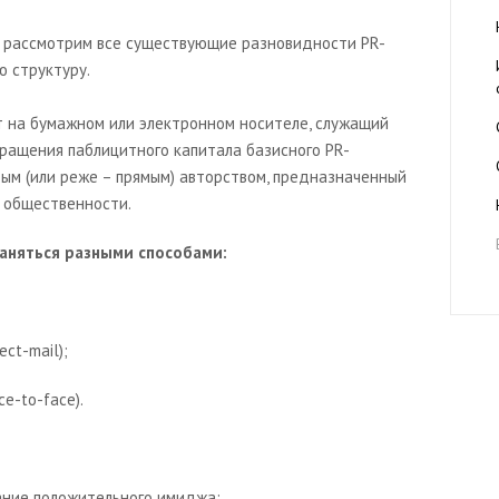
 рассмотрим все существующие разновидности PR-
ю структуру.
 на бумажном или электронном носителе, служащий
ращения паблицитного капитала базисного PR-
ым (или реже – прямым) авторством, предназначенный
 общественности.
раняться разными способами:
ect-mail);
ce-to-face).
ание положительного имиджа;