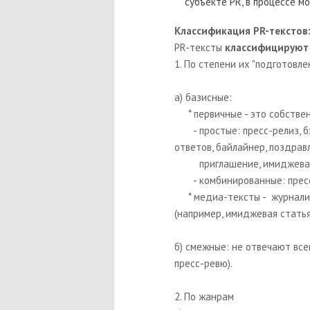
субъекте PR, в про­цессе м
Классификация PR-текстов
PR-тексты
классифицирую
1.
По степени их "подготовле
а) базисные:
* первичные - это собствен
- простые: пресс-релиз, бэк
ответов, байлайнер, поздрав
приглашение, имиджевая с
- комбинированные:
прес
* медиа-тексты - журналис
(например, имиджевая статья
б) смежные: не отвечают все
пресс-ревю).
2. По жанрам