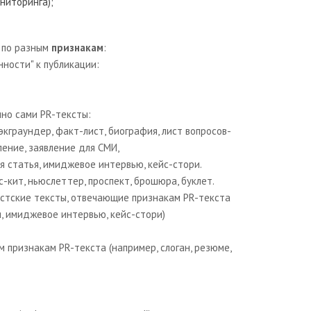
ониторинга);
:
т
по разным
признакам
:
нности" к публикации:
но сами PR-тексты:
граундер, факт-лист, биография, лист вопросов-
ление, заявление для СМИ,
татья, имиджевое интервью, кейс-стори.
с-кит
,
ньюслеттер, проспект, брошюра, буклет
.
тские тексты, отвечающие признакам PR-текста
, имиджевое интервью, кейс-стори)
м признакам PR-текста (например, слоган, резюме,