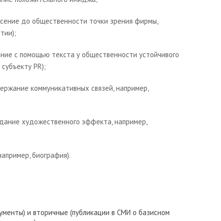
несение до общественности точки зрения фирмы,
тии);
вание с помощью текста у общественности устойчивого
субъекту PR);
держание коммуникативных связей, например,
оздание художественного эффекта, например,
например, биография).
менты) и вторичные (публи­кации в СМИ о базисном