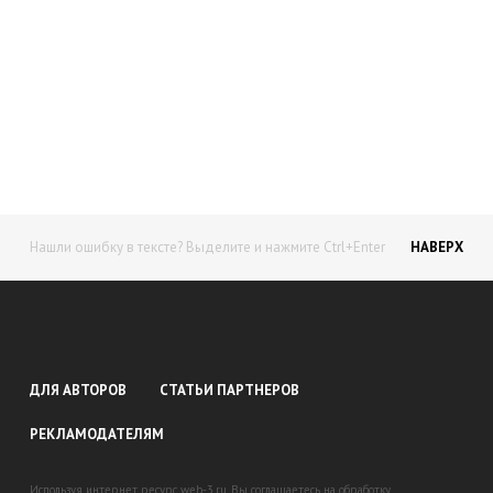
Начните получать постоянный
доход!
Станьте автором на Web-3
Нашли ошибку в тексте? Выделите и нажмите Ctrl+Enter
НАВЕРХ
ДЛЯ АВТОРОВ
СТАТЬИ ПАРТНЕРОВ
РЕКЛАМОДАТЕЛЯМ
Используя интернет ресурс web-3.ru, Вы соглашаетесь на обработку