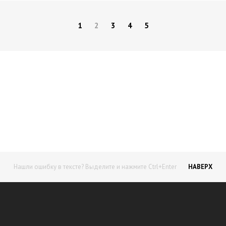
1
2
3
4
5
Начните получать постоянный
доход!
Станьте автором на Web-3
Нашли ошибку в тексте? Выделите и нажмите Ctrl+Enter
НАВЕРХ