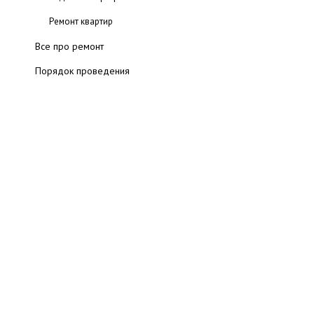
Ремонт квартир
Все про ремонт
Порядок проведения
Штукатурные работы
Малярные работы
Выбор краски
Инструментарий
Этапы работы
Оригинальные техники
Новичку на заметку
Стоимость ремонта квартиры
Инструменты для ремонта