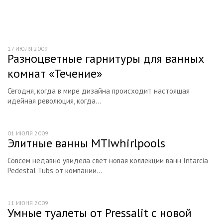
Типичные ошибки
Ремонт квартиры своими руками
Советы по ремонту
17 ИЮЛЯ 2009
Интересные личности
Разноцветные гарнитуры для ванных
комнат «Течение»
Книги по ремонту
Галерея
Сегодня, когда в мире дизайна происходит настоящая
идейная революция, когда...
Ресурсы
01 ИЮЛЯ 2009
Элитные ванны MTIwhirlpools
Совсем недавно увидела свет новая коллекции ванн Intarcia
Pedestal Tubs от компании...
11 ИЮНЯ 2009
Умные туалеты от Pressalit с новой