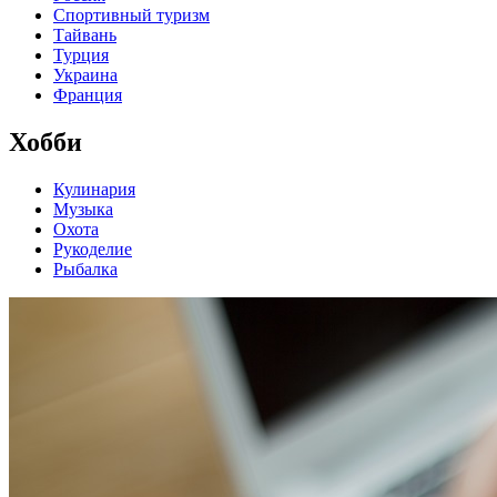
Спортивный туризм
Тайвань
Турция
Украина
Франция
Хобби
Кулинария
Музыка
Охота
Рукоделие
Рыбалка