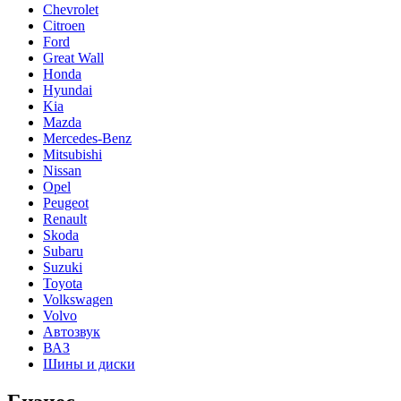
Chevrolet
Citroen
Ford
Great Wall
Honda
Hyundai
Kia
Mazda
Mercedes-Benz
Mitsubishi
Nissan
Opel
Peugeot
Renault
Skoda
Subaru
Suzuki
Toyota
Volkswagen
Volvo
Автозвук
ВАЗ
Шины и диски