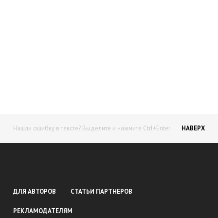
Начните получать постоянный
доход!
Станьте автором на Web-3
Нашли ошибку в тексте? Выделите и нажмите Ctrl+Enter
НАВЕРХ
ДЛЯ АВТОРОВ
СТАТЬИ ПАРТНЕРОВ
РЕКЛАМОДАТЕЛЯМ