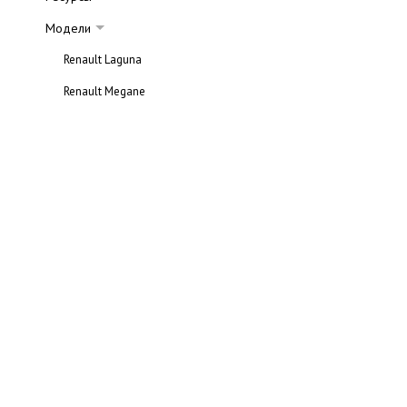
Модели
Renault Laguna
Renault Megane
Scenic
Twingo
Logan
Clio
Symbol
Vel Satis
Kangoo
Trafic
Sandero