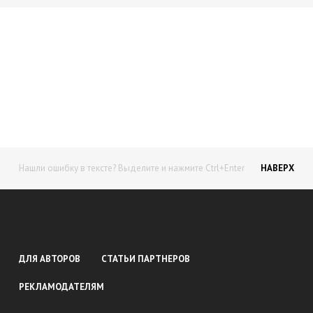
Начните получать постоянный
доход!
Станьте автором на Web-3
Нашли ошибку в тексте? Выделите и нажмите Ctrl+Enter
НАВЕРХ
ДЛЯ АВТОРОВ
СТАТЬИ ПАРТНЕРОВ
РЕКЛАМОДАТЕЛЯМ