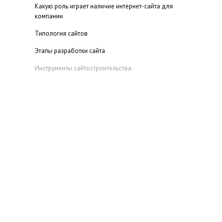
Какую роль играет наличие интернет-сайта для
компании
Типология сайтов
Этапы разработки сайта
Инструменты сайтостроительства
Фирменный стиль
Контент
Компоновка интернет-страниц
Цветовое оформление сайта
Цветовая палитра
Цветовое решение для сайта
Выбираем WEB-разработчика
Навигация по сайту