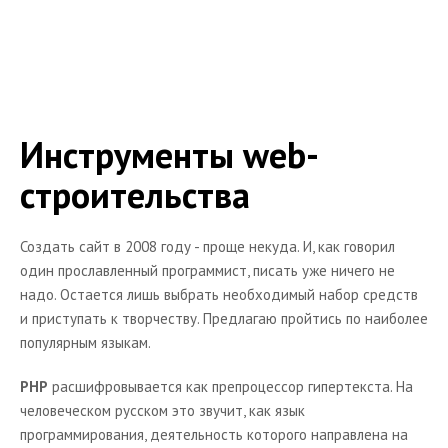
Читальный зал
Полезная информация
Рекомендуемые статьи
Книги
Инструменты web-
Программы WEB-разработчика
строительства
Ресурсы
Шаблоны сайтов
Создать сайт в 2008 году - проще некуда. И, как говорил
Персоналии
один прославленный программист, писать уже ничего не
О проекте
надо. Остается лишь выбрать необходимый набор средств
и приступать к творчеству. Предлагаю пройтись по наиболее
популярным языкам.
PHP
расшифровывается как препроцессор гипертекста. На
человеческом русском это звучит, как язык
программирования, деятельность которого направлена на