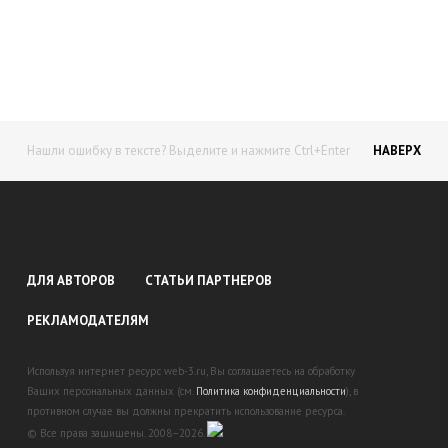
доход!
Станьте автором на Web-3
Нашли ошибку в тексте? Выделите и нажмите Ctrl+Enter
НАВЕРХ
ДЛЯ АВТОРОВ
СТАТЬИ ПАРТНЕРОВ
РЕКЛАМОДАТЕЛЯМ
Используя интернет ресурс web-3.ru, Вы соглашаетесь на обработку
Ваших персональных данных (см.
Политика конфиденциальности
), в
противном случае вы должны прекратить использование ресурса.
© Все права защищены. 2008–2026.