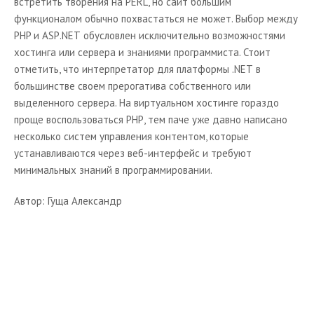
встретить творения на
PERL
, но сайт большим
функционалом обычно похвастаться не может. Выбор между
PHP
и
ASP
.
NET
обусловлен исключительно возможностями
хостинга или сервера и знаниями программиста. Стоит
отметить, что интерпретатор для платформы .
NET
в
большинстве своем прерогатива собственного или
выделенного сервера. На виртуальном хостинге гораздо
проще воспользоваться
PHP
, тем паче уже давно написано
несколько систем управления контентом, которые
устанавливаются через веб-интерфейс и требуют
минимальных знаний в программировании.
Автор: Гуща Александр
Начните получать постоянный