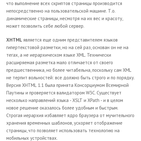
что выполнение всех скриптов страницы производится
непосредственно на пользовательской машине. Т.о.
динамические страницы, несмотря на их вес и красоту,
может позволить себе любой сервер.
XHTML
является еще одним представителем языков
гипертекстовой разметки, но на сей раз, основан он не на
тегах, а не иерархическом языке
XML
. Технически
расширяемая разметка мало отличается от своего
предшественника, но более читабельна, поскольку сам
XML
не терпит вольностей: все должно быть строго и по порядку.
Версия
XHTML
1.1 была принята Консорциумом Всемирной
Паутины и проверяется валидатором
W
3
C
. Существует
несколько направлений языка -
XSLT
и
XPath
- и в целом
новое решение оказалось более удобным и быстрым.
Строгая иерархия избавляет ядро браузера от мучительного
хранения временных шаблонов, ускоряет отображение
страницы, что позволяет использовать технологию на
мобильных устройствах.