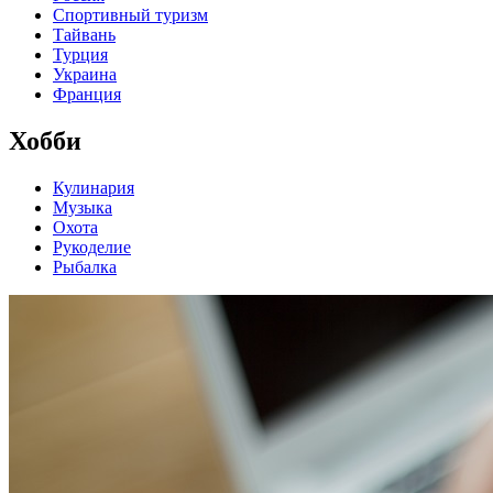
Спортивный туризм
Тайвань
Турция
Украина
Франция
Хобби
Кулинария
Музыка
Охота
Рукоделие
Рыбалка