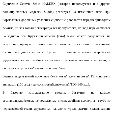
Сцепление Octavia Scout HALDEX (которое используется и в других
полноприводных моделях Skoda) реагирует на изменение тяги. При
нормальных дорожных условиях сцепление работает в переднеприводном
режиме, но как только регистрируется пробуксовка, привод переключается
на заднюю ось. Крутящий момент (тяга) также может разделяться: на
левую или правую стороны авто с помощью электронного механизма
блокировки дифференциала. Кроме того, очень помогает устройство,
удерживающее автомобиль на уклоне при выключенном сцеплении, и
система контроля стабильности автомобиля.
Варианты двигателей включают бензиновый двухлитровый FSI с прямым
впрыском (150 л.с.) и двухлитровый дизельный TDI (140 л.с.).
В базовую комплектацию входит: багажник на крыше,
семнадцатидюймовые легкосплавные диски, двойная выхлопная труба из
нержавеющей стали, двухзонный климат-контроль, датчик дождя, задние