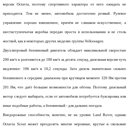
версии Octavia, поэтому спортивного характера от него ожидать не
приходится. Тем не менее, автомобиль достаточно резвый. Рулевое
управление хорошо взвешенное, причём не слишком искусственное, а
шестиступенчатая коробка передач проста в использовании и не столь
жесткой, как в некоторых других моделях группы Volkswagen.
Двухлитровый бензиновый двигатель обладает максимальной скоростью
200 км/ч и разгоняется до 100 км/ч за десять секунд, дизельная версия чуть
медленнее: 196 км/ч и 10,2 секунды. Зато дизель значительно сильнее
бензинового в середине диапазона при крутящем моменте 320 Нм против
201 Нм, что даёт большие возможности для обгона. Поэтому дизельный
мотор следует выбирать, если от автомобиля потребуется буксировка или
иные подобные работы, а бензиновый - для дальних поездок.
Внедорожные способности, конечно, не на уровне Land Rover, однако
Octavia Scout может преодолеть многие неровные, крутые и скользкие