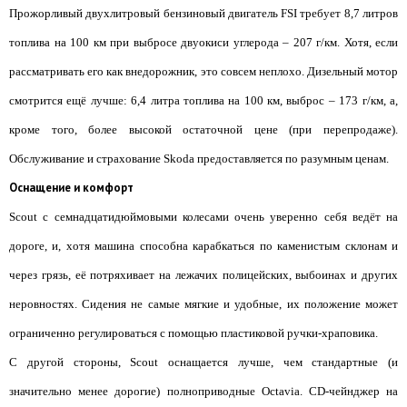
Прожорливый двухлитровый бензиновый двигатель FSI требует 8,7 литров
топлива на 100 км при выбросе двуокиси углерода – 207 г/км. Хотя, если
рассматривать его как внедорожник, это совсем неплохо. Дизельный мотор
смотрится ещё лучше: 6,4 литра топлива на 100 км, выброс – 173 г/км, а,
кроме того, более высокой остаточной цене (при перепродаже).
Обслуживание и страхование Skoda предоставляется по разумным ценам.
Оснащение и комфорт
Scout с семнадцатидюймовыми колесами очень уверенно себя ведёт на
дороге, и, хотя машина способна карабкаться по каменистым склонам и
через грязь, её потряхивает на лежачих полицейских, выбоинах и других
неровностях. Сидения не самые мягкие и удобные, их положение может
ограниченно регулироваться с помощью пластиковой ручки-храповика.
С другой стороны, Scout оснащается лучше, чем стандартные (и
значительно менее дорогие) полноприводные Octavia. CD-чейнджер на