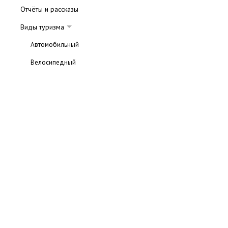
Отчёты и рассказы
Виды туризма
Автомобильный
Велосипедный
Водный
Горный
Кайтинг
Лыжный
Парусный
Пешеходный
Спелеология
Экологический
Конный туризм