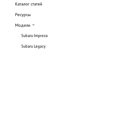
Каталог статей
Ресурсы
Модели
Subaru Impreza
Subaru Legacy
Subaru Outback
Subaru Forester
Обзор
Subaru B9 Tribeca
Автосалоны
Подержанные автомобили
Книги