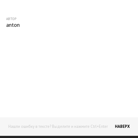
АВТОР
anton
Начните получать постоянный
доход!
Станьте автором на Web-3
Нашли ошибку в тексте? Выделите и нажмите Ctrl+Enter
НАВЕРХ