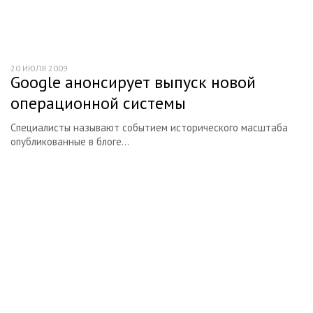
20 ИЮЛЯ 2009
Google анонсирует выпуск новой
операционной системы
Специалисты называют событием исторического масштаба
опубликованные в блоге...
Начните получать постоянный
доход!
Станьте автором на Web-3