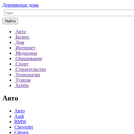
Деревянные дома
Найти
Авто
Бизнес
Дом
Интернет
Медицина
Образование
Спорт
Строительство
Технологии
Туризм
Хобби
Авто
Авто
Audi
BMW
Chevrolet
Citroen