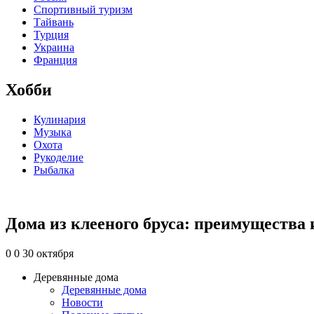
Спортивный туризм
Тайвань
Турция
Украина
Франция
Хобби
Кулинария
Музыка
Охота
Рукоделие
Рыбалка
Дома из клееного бруса: преимущества 
0
0
30 октября
Деревянные дома
Деревянные дома
Новости