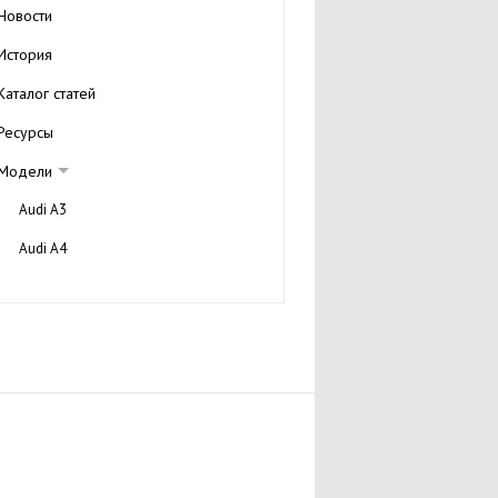
Новости
История
Каталог статей
Ресурсы
Модели
Audi A3
Audi A4
Audi A6
Технические характеристики
Обзоры Ауди А6
Галерея
Audi A8
Audi TT