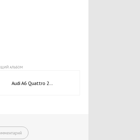
Audi Q7
Audi A5
Audi S
Audi RS4
Audi Q5
Audi R8
ЩИЙ АЛЬБОМ
Audi RS6
Audi A6 Quattro 2012
Audi 100
Audi 80
Audi A7
Audi A1
Audi A2
омментарий
Audi V8