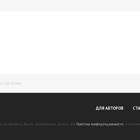
Начните получать постоянный доход!
Станьте автором на Web-3
 Ctrl+Enter
ДЛЯ АВТОРОВ
СТ
есь на обработку Ваших персональных данных (см.
Политика конфиденциальности
), в проти