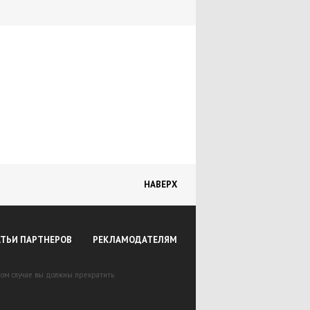
Автосалоны
Книги
Тюнинг
Объявления
Каталог запчастей
НАВЕРХ
АТЬИ ПАРТНЕРОВ
РЕКЛАМОДАТЕЛЯМ
вном случае вы должны прекратить