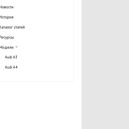
Новости
История
Каталог статей
Ресурсы
Модели
Audi A3
Audi A4
Audi A6
Audi A8
Audi TT
Audi Q7
Audi A5
Audi S