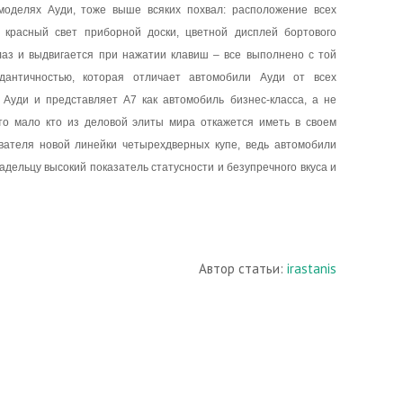
 моделях Ауди, тоже выше всяких похвал: расположение всех
 красный свет приборной доски, цветной дисплей бортового
лаз и выдвигается при нажатии клавиш – все выполнено с той
дантичностью, которая отличает автомобили Ауди от всех
 Ауди и представляет А7 как автомобиль бизнес-класса, а не
что мало кто из деловой элиты мира откажется иметь в своем
вателя новой линейки четырехдверных купе, ведь автомобили
ладельцу высокий показатель статусности и безупречного вкуса и
Автор статьи:
irastanis