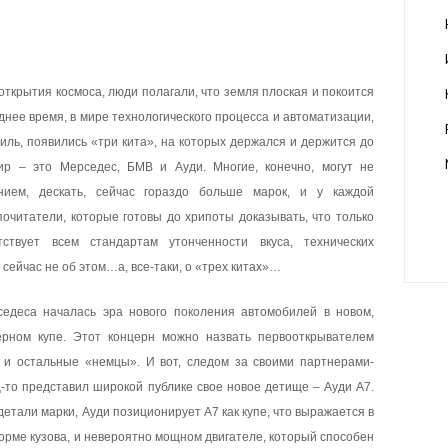
 открытия космоса, люди полагали, что земля плоская и покоится
озднее время, в мире технологического процесса и автоматизации,
иль, появились «три кита», на которых держался и держится до
ир – это Мерседес, БМВ и Ауди. Многие, конечно, могут не
нием, дескать, сейчас гораздо больше марок, и у каждой
почитатели, которые готовы до хрипоты доказывать, что только
ствует всем стандартам утонченности вкуса, технических
 сейчас не об этом…а, все-таки, о «трех китах»…
седеса началась эра нового поколения автомобилей в новом,
ерном купе. Этот концерн можно назвать первооткрывателем
ь и остальные «немцы». И вот, следом за своими партнерами-
ц-то представил широкой публике свое новое детище – Ауди А7.
детали марки, Ауди позиционирует А7 как купе, что выражается в
орме кузова, и невероятно мощном двигателе, который способен