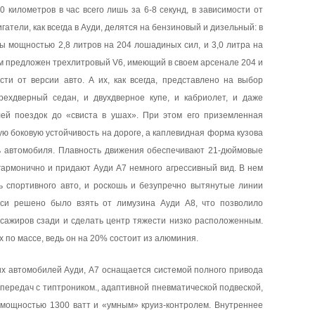
0 километров в час всего лишь за 6-8 секунд, в зависимости от
атели, как всегда в Ауди, делятся на бензиновый и дизельный: в
 мощностью 2,8 литров на 204 лошадиных сил, и 3,0 литра на
ом предложен трехлитровый V6, имеющий в своем арсенале 204 и
ти от версии авто. А их, как всегда, представлено на выбор
ырехдверный седан, и двухдверное купе, и кабриолет, и даже
ей поездок до «свиста в ушах». При этом его приземленная
ю боковую устойчивость на дороге, а каплевидная форма кузова
ь автомобиля. Плавность движения обеспечивают 21-дюймовые
 гармонично и придают Ауди А7 немного агрессивный вид. В нем
ь спортивного авто, и роскошь и безупречно вытянутые линии
сси решено было взять от лимузина Ауди А8, что позволило
сажиров сзади и сделать центр тяжести низко расположенным.
х по массе, ведь он на 20% состоит из алюминия.
ких автомобилей Ауди, А7 оснащается системой полного привода
й передач с типтроником., адаптивной пневматической подвеской,
 мощностью 1300 ватт и «умным» круиз-контролем. Внутреннее