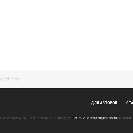
Начните получать постоянный доход!
Станьте автором на Web-3
 Ctrl+Enter
ДЛЯ АВТОРОВ
СТ
есь на обработку Ваших персональных данных (см.
Политика конфиденциальности
), в проти