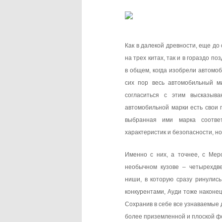
Как в далекой древности, еще до
на трех китах, так и в гораздо п
в общем, когда изобрели автомоб
сих пор весь автомобильный м
согласиться с этим высказыва
автомобильной марки есть свои 
выбранная ими марка соответ
характеристик и безопасности, но
Именно с них, а точнее, с Мер
необычном кузове – четырехдв
ниши, в которую сразу ринулис
конкурентами, Ауди тоже наконе
Сохранив в себе все узнаваемые 
более приземленной и плоской ф