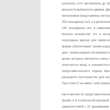
разогнать этот автомобиль до 10
мощности выбранного движка. Двиг
бензиновом представлены моторы
300 лошадиных сил, а в дизельн
245 лошадиных сил, в зависимос
богатое количество: это и чет
спортивная версия для любител
форма обеспечивает превосходну
дает превосходную обтекаемост
диски, которые смотрятся очень
сочетаются мощь и напористост
представительского седана. Ша
расширить пространство для пас
При этом А7 не имеет себе равны
Как и многие из представительс
Quattro и 8-ступенчатой коробко
аудиосистемой с 15 динамиками