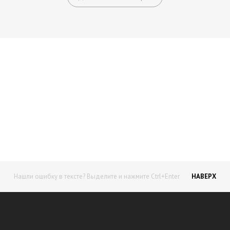
Начните получать постоянный
доход!
Станьте автором на Web-3
Нашли ошибку в тексте? Выделите и нажмите Ctrl+Enter
НАВЕРХ