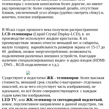
телевизоры с плоским кинескопом более дорогие, но имеют
ряд преимуществ: более современный дизайн, отсутствие
бликов, увеличенный угол обзора (удобно смотреть сбоку) и,
конечно, плоское изображение.
В 90-ых годах прошлого века получили распространение
LCD-телевизоры
(Liquid Crystal Display-LCD), в их
производстве используют жидкие кристаллы. К их
преимуществам можно отнести меньший вес и габариты,
малую толщину, вариабельность размеров экрана от 15-17 до
60 дюймов, низкое энергопотребление, возможность
подключения различных внешних устройств, благодаря
наличию специализированных видео- и аудио входов (HDMI-
, DWI- , RGB-подключение и т.д.).
Существуют и недостатки
ЖК - телевизоров
: более высокая
стоимость, меньший срок службы («выгорание» отдельных
пикселей, из-за чего отсутствует часть изображения), не
идеальное, но всё более совершенствующееся с каждым
годом качество изображения.
LED TV
, или
ЖК-телевизор со светодиодной подсветкой
,
новое, перспективное направление в данной индустрии, так
как эти модели имеют ряд неоспоримых преимуществ по