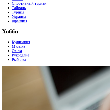
Спортивный туризм
Тайвань
Турция
Украина
Франция
Хобби
Кулинария
Музыка
Охота
Рукоделие
Рыбалка