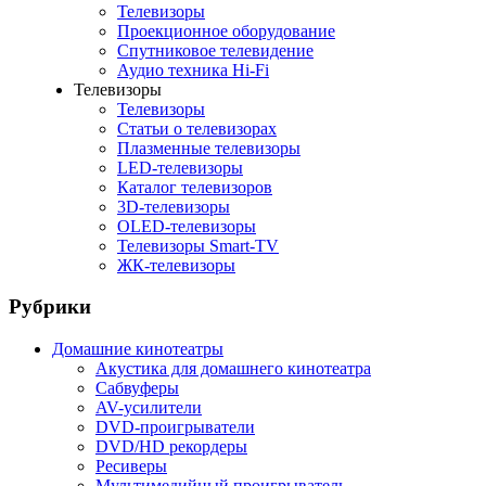
Телевизоры
Проекционное оборудование
Спутниковое телевидение
Аудио техника Hi-Fi
Телевизоры
Телевизоры
Статьи о телевизорах
Плазменные телевизоры
LED-телевизоры
Каталог телевизоров
3D-телевизоры
OLED-телевизоры
Телевизоры Smart-TV
ЖК-телевизоры
Рубрики
Домашние кинотеатры
Акустика для домашнего кинотеатра
Сабвуферы
AV-усилители
DVD-проигрыватели
DVD/HD рекордеры
Ресиверы
Мультимедийный проигрыватель