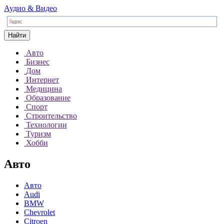
Аудио & Видео
Найти
Авто
Бизнес
Дом
Интернет
Медицина
Образование
Спорт
Строительство
Технологии
Туризм
Хобби
Авто
Авто
Audi
BMW
Chevrolet
Citroen