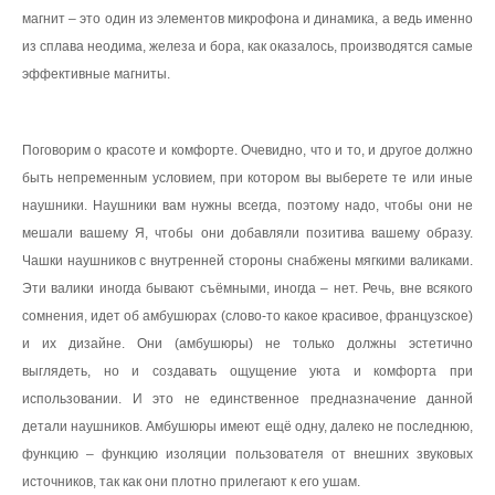
магнит – это один из элементов микрофона и динамика, а ведь именно
из сплава неодима, железа и бора, как оказалось, производятся самые
эффективные магниты.
Поговорим о красоте и комфорте. Очевидно, что и то, и другое должно
быть непременным условием, при котором вы выберете те или иные
наушники. Наушники вам нужны всегда, поэтому надо, чтобы они не
мешали вашему Я, чтобы они добавляли позитива вашему образу.
Чашки наушников с внутренней стороны снабжены мягкими валиками.
Эти валики иногда бывают съёмными, иногда – нет. Речь, вне всякого
сомнения, идет об амбушюрах (слово-то какое красивое, французское)
и их дизайне. Они (амбушюры) не только должны эстетично
выглядеть, но и создавать ощущение уюта и комфорта при
использовании. И это не единственное предназначение данной
детали наушников. Амбушюры имеют ещё одну, далеко не последнюю,
функцию – функцию изоляции пользователя от внешних звуковых
источников, так как они плотно прилегают к его ушам.