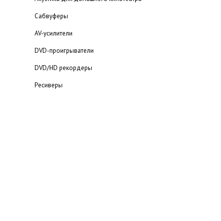
Сабвуферы
AV-усилители
DVD-проигрыватели
DVD/HD рекордеры
Ресиверы
Мультимедийный проигрыватель
Blu-ray проигрыватели
Статьи о домашних кинотеатрах
Каталог домашних кинотеатров
Портативная аудио техника
MP3-плееры
Наушники