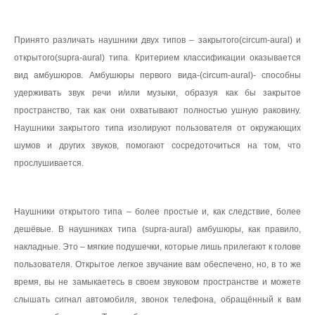
Принято различать наушники двух типов – закрытого(circum-aural) и
открытого(supra-aural) типа. Критерием классификации оказывается
вид амбушюров. Амбушюры первого вида-(circum-aural)- способны
удерживать звук речи и/или музыки, образуя как бы закрытое
пространство, так как они охватывают полностью ушную раковину.
Наушники закрытого типа изолируют пользователя от окружающих
шумов и других звуков, помогают сосредоточиться на том, что
прослушивается.
Наушники открытого типа – более простые и, как следствие, более
дешёвые. В наушниках типа (supra-aural) амбушюры, как правило,
накладные. Это – мягкие подушечки, которые лишь прилегают к голове
пользователя. Открытое легкое звучание вам обеспечено, но, в то же
время, вы не замыкаетесь в своем звуковом пространстве и можете
слышать сигнал автомобиля, звонок телефона, обращённый к вам