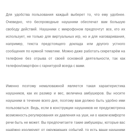
Плазменные панели
Для удобства пользования каждый выберет то, что ему удобнее.
Телевизоры
Очевидно, что беспроводные наушники обеспечат вам большую
свободу действий. Наушники с микрофоном предпочтут все, кто их
Проекционное оборудование
использует, не только для виртуальных игр, но и для наговаривания,
Спутниковое телевидение
например, текста предстоящего доклада или другого устного
Аудио техника Hi-Fi
сообщения по нужной тематике. Можно даже работать секретарём на
телефоне без отрыва от своей основной деятельности, так как
Устройства для чтения электронных книг
телефон/смартфон с гарнитурой всегда с вами.
Новости из мира Аудио&Видео
Именно поэтому немаловажной является такая характеристика
наушников, как их размер и вес, величина амбушюров. Вы носите
наушники в течение всего дня, поэтому вам должно быть удобно ими
пользоваться. Ведь, если в конструкции наушников не предусмотрена
возможность регулирования их давления на уши, ни о каком комфорте
речи быть не может. Вы предпочитаете такие амбушюры, которые вас
надёжно изолируют от окружающих событий, то есть ваши наушники