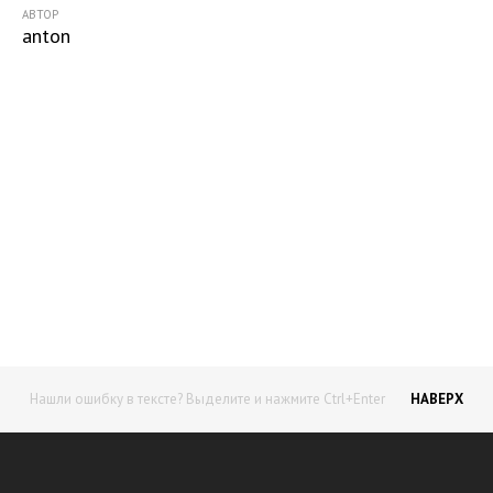
АВТОР
anton
Начните получать постоянный
доход!
Станьте автором на Web-3
Нашли ошибку в тексте? Выделите и нажмите Ctrl+Enter
НАВЕРХ