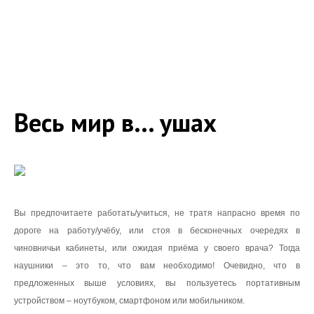
Обзоры наушников
Электронные переводчики
Диктофоны
Портативные DVD
Обзоры портативных DVD-проигрывателей
Весь мир в... ушах
Каталог портативной аудио техники
Мебель и кронштейны для техники
Тумбы
Кронштейны для телевизоров
Вы предпочитаете работать/учиться, не тратя напрасно время по
Статьи по выбору мебели и кронштейнов для AV-
дороге на работу/учёбу, или стоя в бесконечных очередях в
техники
чиновничьи кабинеты, или ожидая приёма у своего врача? Тогда
Кронштейны для AV - техники
наушники – это то, что вам необходимо! Очевидно, что в
предложенных выше условиях, вы пользуетесь портативным
Каталог аксессуаров к hi-fi
устройством – ноутбуком, смартфоном или мобильником.
Теле-видео техника