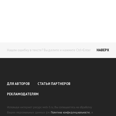
Начните получать постоянный
доход!
Станьте автором на Web-3
Нашли ошибку в тексте? Выделите и нажмите Ctrl+Enter
НАВЕРХ
ДЛЯ АВТОРОВ
СТАТЬИ ПАРТНЕРОВ
РЕКЛАМОДАТЕЛЯМ
Используя интернет ресурс web-3.ru, Вы соглашаетесь на обработку
Ваших персональных данных (см.
Политика конфиденциальности
), в