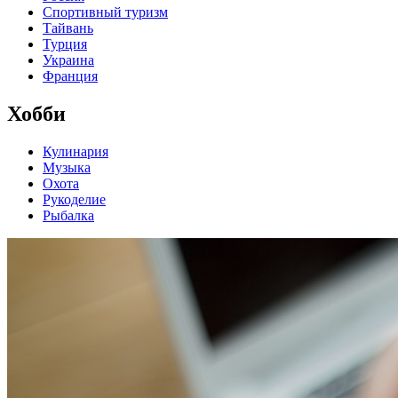
Спортивный туризм
Тайвань
Турция
Украина
Франция
Хобби
Кулинария
Музыка
Охота
Рукоделие
Рыбалка