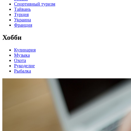
Спортивный туризм
Тайвань
Турция
Украина
Франция
Хобби
Кулинария
Музыка
Охота
Рукоделие
Рыбалка