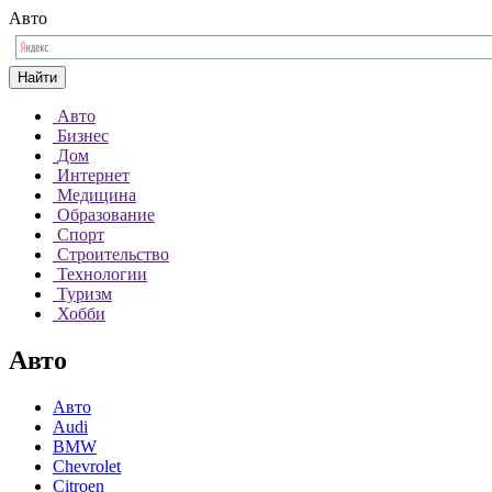
Авто
Найти
Авто
Бизнес
Дом
Интернет
Медицина
Образование
Спорт
Строительство
Технологии
Туризм
Хобби
Авто
Авто
Audi
BMW
Chevrolet
Citroen